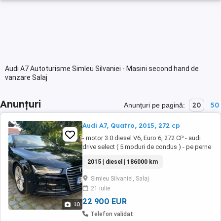
Audi A7 Autoturisme Simleu Silvaniei - Masini second hand de
vanzare Salaj
Anunțuri
20
50
Anunțuri pe pagină:
Audi A7, Quatro, 2015, 272 cp
- motor 3.0 diesel V6, Euro 6, 272 CP - audi
drive select ( 5 moduri de condus ) - pe perne
de aer - tractiune integrala ( quattro ) - key
2015 | diesel | 186000 km
less go - line assist - side assist - distronic
plus - functie recunoasterea semnelor de
Simleu Silvaniei, Salaj
circulatie - oglinzi electrice incalzite - oglinzi
21 iulie
pliabile electric - navigatie ...
22 900 EUR
10
Telefon validat