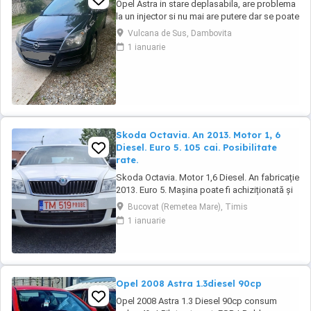
Opel Astra in stare deplasabila, are problema
la un injector si nu mai are putere dar se poate
deplasa, pretul este negociabil la fata locului,
Vulcana de Sus, Dambovita
masina are si instalație Gpl omologată.
1 ianuarie
Skoda Octavia. An 2013. Motor 1, 6
Diesel. Euro 5. 105 cai. Posibilitate
rate.
Skoda Octavia. Motor 1,6 Diesel. An fabricație
2013. Euro 5. Mașina poate fi achiziționată și
în rate. Tel : 0729927037. Dotări: Aer
Bucovat (Remetea Mare), Timis
condiționat. Geamuri electrice. Oglinzi
1 ianuarie
electrice. Radio CD. Închidere centralizată.
Servodirecție. Airbaguri. Abs.
Opel 2008 Astra 1.3diesel 90cp
Opel 2008 Astra 1.3 Diesel 90cp consum