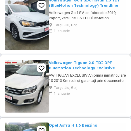
Volkswagen Golf Sportsvan 1.6 TDI
(BlueMotion Technology) Trendline
Volkswagen Golf SV, an fabricație 2019,
import, versiune 1.6 TDI BlueMotion
Technology Trendline. Monovolum spațios,
Targu Jiu, Gorj
recunoscut pentru consumul redus, fiabilitate
1 ianuarie
și dotările moderne de siguranță. Mașina se
prezintă într-o stare tehnică foarte bună, cu
multiple echipamente pentru confort și
siguranță ...
Volkswagen Tiguan 2.0 TDI DPF
BlueMotion Technology Exclusive
VW TIGUAN EXCLUSIV An prima înmatriculare
10 2013 Km reali și garantați prin documente
Garanție inclusă 12 luni Se emite factura de
Targu Jiu, Gorj
Romania și fiscal Finanțare rapidă persoane
1 ianuarie
fizice Credit rapid doar cu buletinul Se
accepta diurne, venituri din străinătate,
pensionari,etc... Se accepta verificare ...
Opel Astra H 1.6 Benzina