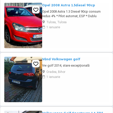
Opel 2008 Astra 1.3diesel 90cp
Opel 2008 Astra 1.3 Diesel 90cp consum
redus 4% * Pilot automat, ESP * Dublu
Climatronic * Geamuri electrice * Oglinzile
Tulcea, Tulcea
electrice * Servodirectie, ABS * Radio CD
1 ianuarie
original * Computer de bord * Senzori de
lumina * Centralizata + 2 chei * Bancheta
fractionabila # Motorizare foarte economica
Autoturism ...
Vând Volkswagen golf
Vw golf 2014, stare excepțională
Oradea, Bihor
1 ianuarie