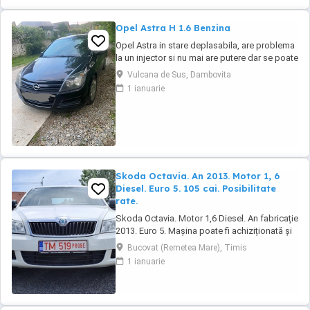
Opel Astra H 1.6 Benzina
Opel Astra in stare deplasabila, are problema
la un injector si nu mai are putere dar se poate
deplasa, pretul este negociabil la fata locului,
Vulcana de Sus, Dambovita
masina are si instalație Gpl omologată.
1 ianuarie
Skoda Octavia. An 2013. Motor 1, 6
Diesel. Euro 5. 105 cai. Posibilitate
rate.
Skoda Octavia. Motor 1,6 Diesel. An fabricație
2013. Euro 5. Mașina poate fi achiziționată și
în rate. Tel : 0729927037. Dotări: Aer
Bucovat (Remetea Mare), Timis
condiționat. Geamuri electrice. Oglinzi
1 ianuarie
electrice. Radio CD. Închidere centralizată.
Servodirecție. Airbaguri. Abs.