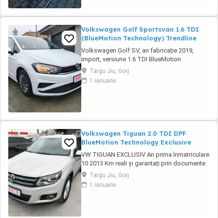
Volkswagen Golf Sportsvan 1.6 TDI
(BlueMotion Technology) Trendline
Volkswagen Golf SV, an fabricație 2019,
import, versiune 1.6 TDI BlueMotion
Technology Trendline. Monovolum spațios,
Targu Jiu, Gorj
recunoscut pentru consumul redus, fiabilitate
1 ianuarie
și dotările moderne de siguranță. Mașina se
prezintă într-o stare tehnică foarte bună, cu
multiple echipamente pentru confort și
siguranță ...
Volkswagen Tiguan 2.0 TDI DPF
BlueMotion Technology Exclusive
VW TIGUAN EXCLUSIV An prima înmatriculare
10 2013 Km reali și garantați prin documente
Garanție inclusă 12 luni Se emite factura de
Targu Jiu, Gorj
Romania și fiscal Finanțare rapidă persoane
1 ianuarie
fizice Credit rapid doar cu buletinul Se
accepta diurne, venituri din străinătate,
pensionari,etc... Se accepta verificare ...