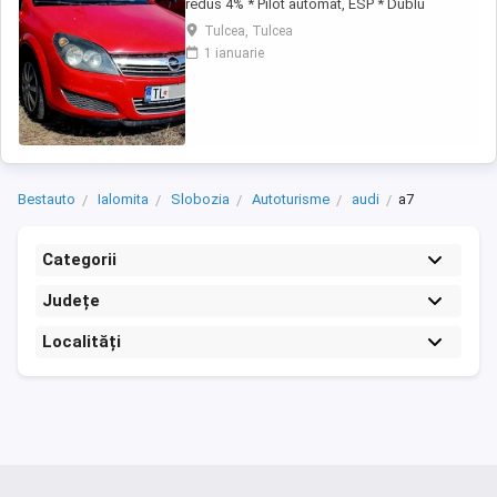
redus 4% * Pilot automat, ESP * Dublu
Climatronic * Geamuri electrice * Oglinzile
Tulcea, Tulcea
electrice * Servodirectie, ABS * Radio CD
1 ianuarie
original * Computer de bord * Senzori de
lumina * Centralizata + 2 chei * Bancheta
fractionabila # Motorizare foarte economica
Autoturism ...
Bestauto
Ialomita
Slobozia
Autoturisme
audi
a7
Categorii
Județe
Localități