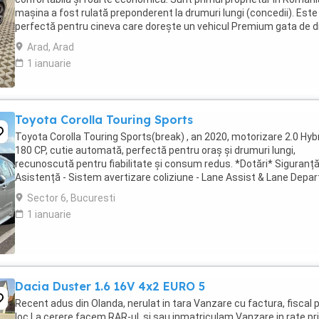
mașina a fost rulată preponderent la drumuri lungi (concedii). Este
perfectă pentru cineva care dorește un vehicul Premium gata de 
Date Tehnice & Istoric ...
Arad, Arad
1 ianuarie
Toyota Corolla Touring Sports
Toyota Corolla Touring Sports(break) , an 2020, motorizare 2.0 Hybr
180 CP, cutie automată, perfectă pentru oraș și drumuri lungi,
recunoscută pentru fiabilitate și consum redus. *Dotări* Siguranț
Asistență - Sistem avertizare coliziune - Lane Assist & Lane Depar
Alert - Road Sign Assist - ...
Sector 6, Bucuresti
1 ianuarie
Dacia Duster 1.6 16V 4x2 EURO 5
Recent adus din Olanda, nerulat in tara Vanzare cu factura, fiscal 
loc La cerere facem RAR-ul, si sau inmatriculam Vanzare in rate pr