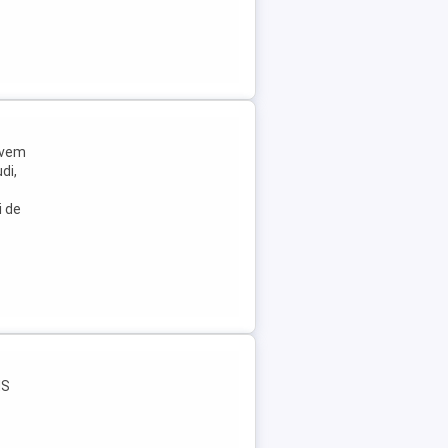
avem
di,
i de
NS