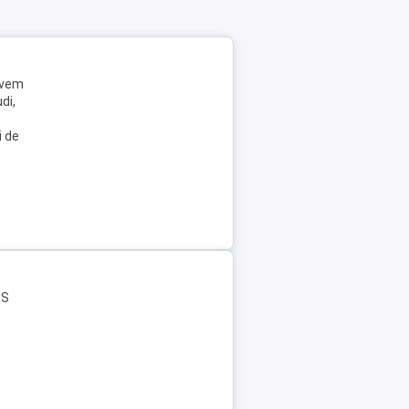
avem
di,
i de
NS