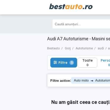
best
auto
.ro
Toate
Perso
Filtre
5
0
0
Audi A7 Autoturisme - Masini s
Bestauto
Gorj
Autoturisme
audi
a
Toate
Pers
Filtre
5
0
→
Filtre active:
Auto moto
Autoturis
Nu am găsit ceea ce cauți