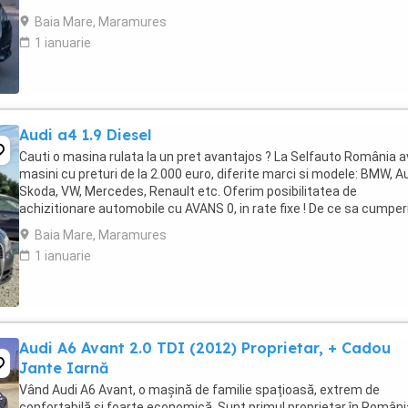
EXEMPLU FINANTARE -Rata ...
Baia Mare, Maramures
1 ianuarie
Audi a4 1.9 Diesel
Cauti o masina rulata la un pret avantajos ? La Selfauto România 
masini cu preturi de la 2.000 euro, diferite marci si modele: BMW, Au
Skoda, VW, Mercedes, Renault etc. Oferim posibilitatea de
achizitionare automobile cu AVANS 0, in rate fixe ! De ce sa cumper
la noi ? Sistem avantajos ...
Baia Mare, Maramures
1 ianuarie
Audi A6 Avant 2.0 TDI (2012) Proprietar, + Cadou
Jante Iarnă
Vând Audi A6 Avant, o mașină de familie spațioasă, extrem de
confortabilă și foarte economică. Sunt primul proprietar în România