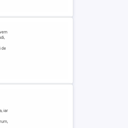
avem
di,
i de
, iar
drum,