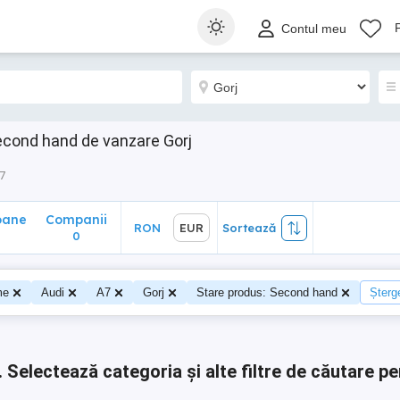
ane
Companii
RON
EUR
Sortează
Contul meu
0
econd hand de vanzare Gorj
7
oane
Companii
RON
EUR
Sortează
0
0
me
Audi
A7
Gorj
Stare produs: Second hand
Șterge
.
Selectează categoria și alte filtre de căutare pe