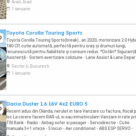
Arad, Arad
1 ianuarie
Toyota Corolla Touring Sports
Toyota Corolla Touring Sports(break) , an 2020, motorizare 2.0 Hybr
180 CP, cutie automată, perfectă pentru oraș și drumuri lungi,
recunoscută pentru fiabilitate și consum redus. *Dotări* Siguranț
Asistență - Sistem avertizare coliziune - Lane Assist & Lane Depar
Alert - Road Sign Assist - ...
Sector 6, Bucuresti
1 ianuarie
Dacia Duster 1.6 16V 4x2 EURO 5
Recent adus din Olanda, nerulat in tara Vanzare cu factura, fiscal 
loc La cerere facem RAR-ul, si sau inmatriculam Vanzare in rate pr
TBI Bank - Radio - Airbag sofer si pasager - Servodirectie - Cutie
manuala 5+1 viteze - 5 locuri - Aer conditionat - ABS ESP SERVO -
Computer bord - Proiectoare ...