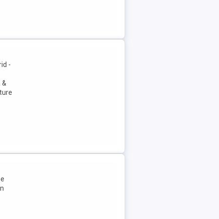
id -
ă &
ture
pe
in