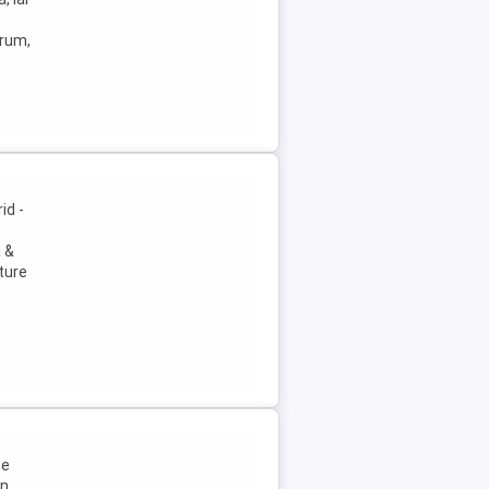
drum,
id -
ă &
ture
pe
in