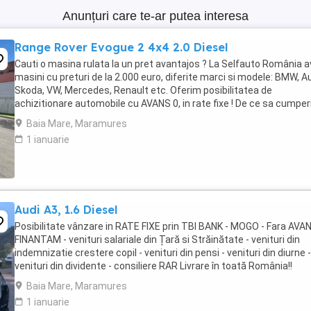
Anunțuri care te-ar putea interesa
Range Rover Evogue 2 4x4 2.0 Diesel
Cauti o masina rulata la un pret avantajos ? La Selfauto România 
masini cu preturi de la 2.000 euro, diferite marci si modele: BMW, Au
Skoda, VW, Mercedes, Renault etc. Oferim posibilitatea de
achizitionare automobile cu AVANS 0, in rate fixe ! De ce sa cumper
la noi ? Sistem avantajos ...
Baia Mare, Maramures
1 ianuarie
Audi A3, 1.6 Diesel
Posibilitate vânzare in RATE FIXE prin TBI BANK - MOGO - Fara AVA
FINANTAM - venituri salariale din Țară si Străinătate - venituri din
indemnizatie crestere copil - venituri din pensi - venituri din diurne -
venituri din dividente - consiliere RAR Livrare în toată România!!
EXEMPLU FINANTARE -Rata ...
Baia Mare, Maramures
1 ianuarie