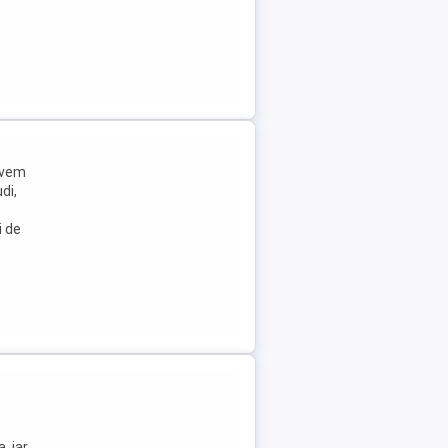
avem
di,
i de
, iar