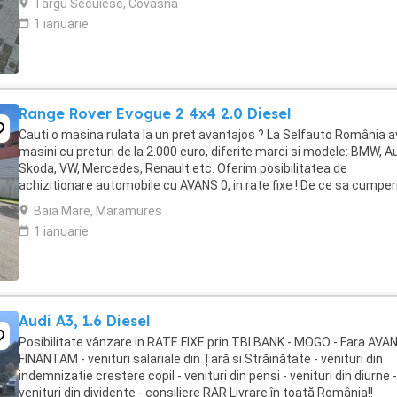
Targu Secuiesc, Covasna
1 ianuarie
Range Rover Evogue 2 4x4 2.0 Diesel
Cauti o masina rulata la un pret avantajos ? La Selfauto România 
masini cu preturi de la 2.000 euro, diferite marci si modele: BMW, Au
Skoda, VW, Mercedes, Renault etc. Oferim posibilitatea de
achizitionare automobile cu AVANS 0, in rate fixe ! De ce sa cumper
la noi ? Sistem avantajos ...
Baia Mare, Maramures
1 ianuarie
Audi A3, 1.6 Diesel
Posibilitate vânzare in RATE FIXE prin TBI BANK - MOGO - Fara AVA
FINANTAM - venituri salariale din Țară si Străinătate - venituri din
indemnizatie crestere copil - venituri din pensi - venituri din diurne -
venituri din dividente - consiliere RAR Livrare în toată România!!