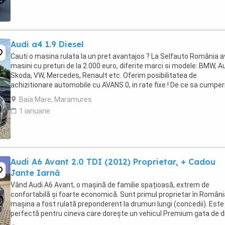
Audi a4 1.9 Diesel
Cauti o masina rulata la un pret avantajos ? La Selfauto România 
masini cu preturi de la 2.000 euro, diferite marci si modele: BMW, Au
Skoda, VW, Mercedes, Renault etc. Oferim posibilitatea de
achizitionare automobile cu AVANS 0, in rate fixe ! De ce sa cumper
la noi ? Sistem avantajos ...
Baia Mare, Maramures
1 ianuarie
Audi A6 Avant 2.0 TDI (2012) Proprietar, + Cadou
Jante Iarnă
Vând Audi A6 Avant, o mașină de familie spațioasă, extrem de
confortabilă și foarte economică. Sunt primul proprietar în România
mașina a fost rulată preponderent la drumuri lungi (concedii). Este
perfectă pentru cineva care dorește un vehicul Premium gata de 
Date Tehnice & Istoric ...