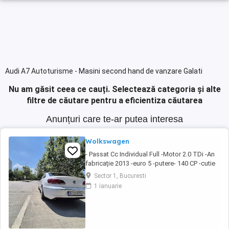
Audi A7 Autoturisme - Masini second hand de vanzare Galati
Nu am găsit ceea ce cauți.
Selectează categoria și alte
filtre de căutare pentru a eficientiza căutarea
Anunțuri care te-ar putea interesa
Wolkswagen
- Passat Cc Individual Full -Motor 2.0 TDi -An
fabricație 2013 -euro 5 -putere- 140 CP -cutie
manuală -DPF Activ -km 342000 100% Reali!
Sector 1, Bucuresti
(Ofer seria) Dotării: - Auto hold - Senzori
1 ianuarie
parcare fata spate cu afisaj - Camera
marsalier - Geamuri electrice fata spate -
Oglinzi rabatabile electric si ...