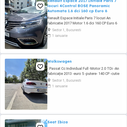
Renault Espace 2017 Initiale Paris 7
locuri 4Control BOSE Panoramic
Automata 1.6 dci 160 cp Euro 6
Renault Espace Initiale Paris 7 locuri An
fabricatie 2017 Motor 1.6 dci 160 CP Euro 6
Rulaj 184.974 km (km reali, certificati prin
Sector 1, Bucuresti
documente) Cutie automata, adusa in 2024
1 ianuarie
din Belgia cu revizii complete reprezentanta
Renault Belgia, masina de familie, intretinuta,
detin raport verificare CarVertical, ...
Wolkswagen
- Passat Cc Individual Full -Motor 2.0 TDi -An
fabricație 2013 -euro 5 -putere- 140 CP -cutie
manuală -DPF Activ -km 342000 100% Reali!
Sector 1, Bucuresti
(Ofer seria) Dotării: - Auto hold - Senzori
1 ianuarie
parcare fata spate cu afisaj - Camera
marsalier - Geamuri electrice fata spate -
Oglinzi rabatabile electric si ...
Seat Ibiza