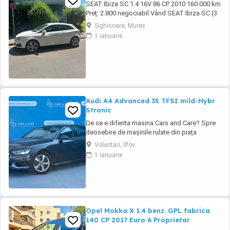
SEAT Ibiza SC 1.4 16V 86 CP 2010 160.000 km
Preț: 2.800 negociabil Vând SEAT Ibiza SC (3
uși), an fabricație 2010, în stare tehnică foarte
Sighisoara, Mures
bună. Detalii: * Motor 1.4 16V benzină 86 CP *
1 ianuarie
Cutie manuală, 5 trepte * 160.000 km *
Înmatriculată în Germania * TÜV valabil încă 1
an * Carte de service * ...
Audi A4 Advanced 35 TFSI mild-Hybr
Stronic
De ce e diferita masina Cars and Care? Spre
deosebire de mașinile rulate din piața
obișnuită, aceasta vine direct din flota proprie
Voluntari, Ilfov
a Business Lease — parte a grupului
1 ianuarie
internațional Autobinck, cu peste 10 ani de
experiență în mobilitate. A fost cumpărată
nouă în România și a cunoscut un singur
proprietar: ...
Opel Mokka X 1.4 benz. GPL fabrica
140 CP 2017 Euro 6 Proprietar