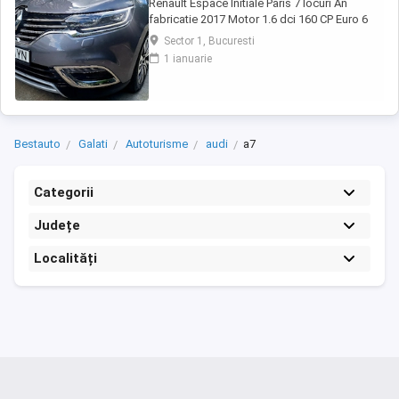
Renault Espace Initiale Paris 7 locuri An
fabricatie 2017 Motor 1.6 dci 160 CP Euro 6
Rulaj 184.974 km (km reali, certificati prin
Sector 1, Bucuresti
documente) Cutie automata, adusa in 2024
1 ianuarie
din Belgia cu revizii complete reprezentanta
Renault Belgia, masina de familie, intretinuta,
detin raport verificare CarVertical, ...
Bestauto
Galati
Autoturisme
audi
a7
Categorii
Județe
Localități