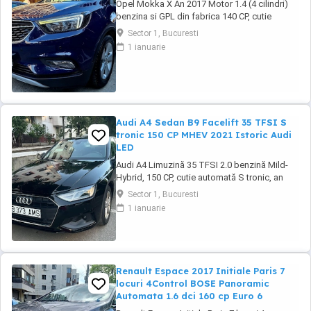
Opel Mokka X An 2017 Motor 1.4 (4 cilindri)
benzina si GPL din fabrica 140 CP, cutie
manuala 6 trepte, distributie lant, Rulaj
Sector 1, Bucuresti
182.550 km reali, certificati, carte service
1 ianuarie
completa, adusa in decembrie 2021 din
Olanda, Propietar. Senzori parcare fata +
spate, Senzori lumini, Faruri cu becuri LED,
Lumini ...
Audi A4 Sedan B9 Facelift 35 TFSI S
tronic 150 CP MHEV 2021 Istoric Audi
LED
Audi A4 Limuzină 35 TFSI 2.0 benzină Mild-
Hybrid, 150 CP, cutie automată S tronic, an
fabricație 2021, model 2022, adusa recent din
Sector 1, Bucuresti
Olanda. Mașină bine întreținută, cu istoric
1 ianuarie
complet de service și toate reviziile efectuate
în reprezentanță Audi, fara incidente in istoric,
raport verificare CarVertical ...
Renault Espace 2017 Initiale Paris 7
locuri 4Control BOSE Panoramic
Automata 1.6 dci 160 cp Euro 6