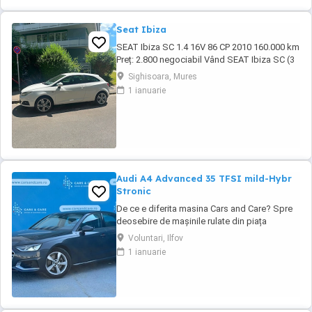
Seat Ibiza
SEAT Ibiza SC 1.4 16V 86 CP 2010 160.000 km
Preț: 2.800 negociabil Vând SEAT Ibiza SC (3
uși), an fabricație 2010, în stare tehnică foarte
Sighisoara, Mures
bună. Detalii: * Motor 1.4 16V benzină 86 CP *
1 ianuarie
Cutie manuală, 5 trepte * 160.000 km *
Înmatriculată în Germania * TÜV valabil încă 1
an * Carte de service * ...
Audi A4 Advanced 35 TFSI mild-Hybr
Stronic
De ce e diferita masina Cars and Care? Spre
deosebire de mașinile rulate din piața
obișnuită, aceasta vine direct din flota proprie
Voluntari, Ilfov
a Business Lease — parte a grupului
1 ianuarie
internațional Autobinck, cu peste 10 ani de
experiență în mobilitate. A fost cumpărată
nouă în România și a cunoscut un singur
proprietar: ...