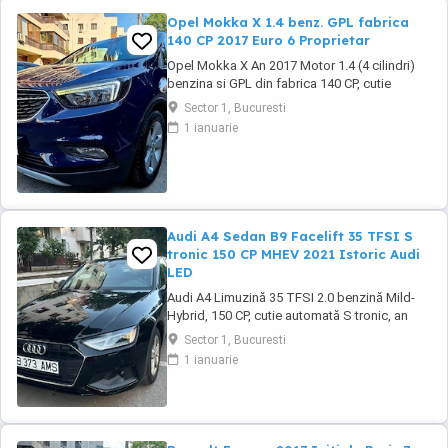
Opel Mokka X 1.4 benz. GPL fabrica
140 CP 2017 Euro 6 Proprietar
Opel Mokka X An 2017 Motor 1.4 (4 cilindri)
benzina si GPL din fabrica 140 CP, cutie
manuala 6 trepte, distributie lant, Rulaj
Sector 1, Bucuresti
182.550 km reali, certificati, carte service
1 ianuarie
completa, adusa in decembrie 2021 din
Olanda, Propietar. Senzori parcare fata +
spate, Senzori lumini, Faruri cu becuri LED,
Lumini ...
Audi A4 Sedan B9 Facelift 35 TFSI S
tronic 150 CP MHEV 2021 Istoric Audi
LED
Audi A4 Limuzină 35 TFSI 2.0 benzină Mild-
Hybrid, 150 CP, cutie automată S tronic, an
fabricație 2021, model 2022, adusa recent din
Sector 1, Bucuresti
Olanda. Mașină bine întreținută, cu istoric
1 ianuarie
complet de service și toate reviziile efectuate
în reprezentanță Audi, fara incidente in istoric,
raport verificare CarVertical ...