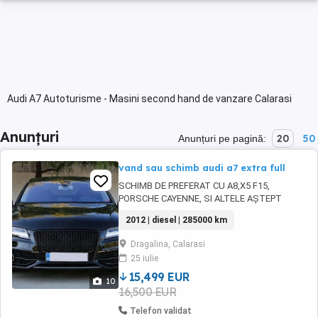
Audi A7 Autoturisme - Masini second hand de vanzare Calarasi
Anunțuri
20
50
Anunțuri pe pagină:
vand sau schimb audi a7 extra full
SCHIMB DE PREFERAT CU A8,X5 F15,
PORSCHE CAYENNE, SI ALTELE AȘTEPT
OFERTELE VOASTRE # AUDI A7 Sportline ^ An
2012 | diesel | 285000 km
fabricatie 2012 ^ Motorizare 3.0 TDi 245CP ^
Norma de poluare Euro 5 ^ 4 x 4 permanent
Dragalina, Calarasi
(Quattro) ^ Inmatriculat RO ^ 285.000 km # S-
25 iulie
LINE # Gama de dotari ce se remarca prin :
Head Up Display ...
15,499 EUR
10
16,500 EUR
Telefon validat