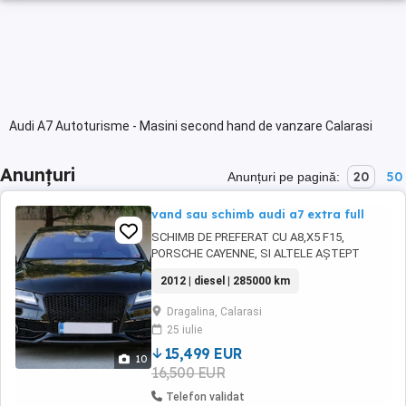
Audi A7 Autoturisme - Masini second hand de vanzare Calarasi
Anunțuri
20
50
Anunțuri pe pagină:
vand sau schimb audi a7 extra full
SCHIMB DE PREFERAT CU A8,X5 F15,
PORSCHE CAYENNE, SI ALTELE AȘTEPT
OFERTELE VOASTRE # AUDI A7 Sportline ^ An
2012 | diesel | 285000 km
fabricatie 2012 ^ Motorizare 3.0 TDi 245CP ^
Norma de poluare Euro 5 ^ 4 x 4 permanent
Dragalina, Calarasi
(Quattro) ^ Inmatriculat RO ^ 285.000 km # S-
25 iulie
LINE # Gama de dotari ce se remarca prin :
Head Up Display ...
15,499 EUR
10
16,500 EUR
Telefon validat