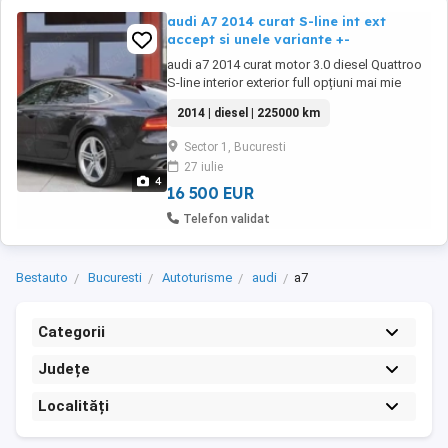
audi A7 2014 curat S-line int ext
accept si unele variante +-
audi a7 2014 curat motor 3.0 diesel Quattroo
S-line interior exterior full opțiuni mai mie
detali la tel Accept si unele variante la preturi
2014 | diesel | 225000 km
corecte tel
Sector 1, Bucuresti
27 iulie
4
16 500 EUR
Telefon validat
Bestauto
Bucuresti
Autoturisme
audi
a7
Categorii
Județe
Localități