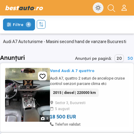
best
auto
.ro
Filtre
4
Audi A7 Autoturisme - Masini second hand de vanzare Bucuresti
Anunțuri
20
50
Anunțuri pe pagină:
Vand Audi A 7 quattro
Audi A7, quattro 2 seturi de ancelope cruise
control senzori parcare clima etc
2015 | diesel | 220000 km
Sector 3, Bucuresti
5 august
18 500 EUR
5
Telefon validat