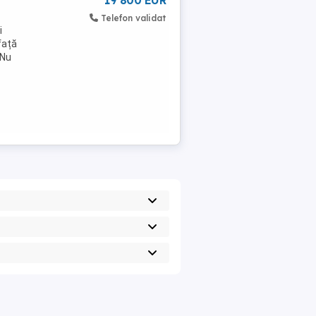
19 800 EUR
Telefon validat
i
față
 Nu