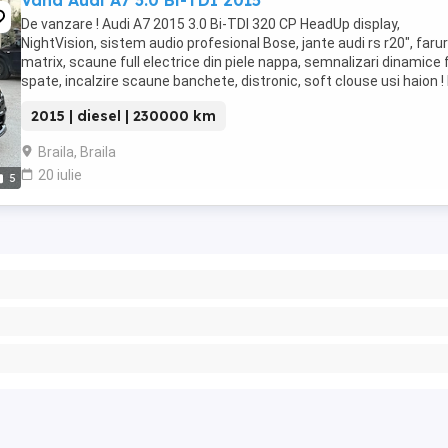
Vand Audi A7 3.0 Bi-TDI 2015
De vanzare ! Audi A7 2015 3.0 Bi-TDI 320 CP HeadUp display,
NightVision, sistem audio profesional Bose, jante audi rs r20", farur
matrix, scaune full electrice din piele nappa, semnalizari dinamice 
spate, incalzire scaune banchete, distronic, soft clouse usi haion !
necesită investiții! Pretul ...
2015 | diesel | 230000 km
Braila, Braila
20 iulie
5