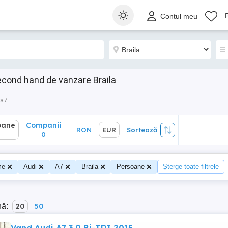
ane
Companii
RON
EUR
Sortează
Contul meu
0
econd hand de vanzare Braila
a7
oane
Companii
RON
EUR
Sortează
0
me
Audi
A7
Braila
Persoane
Șterge toate filtrele
nă:
20
50