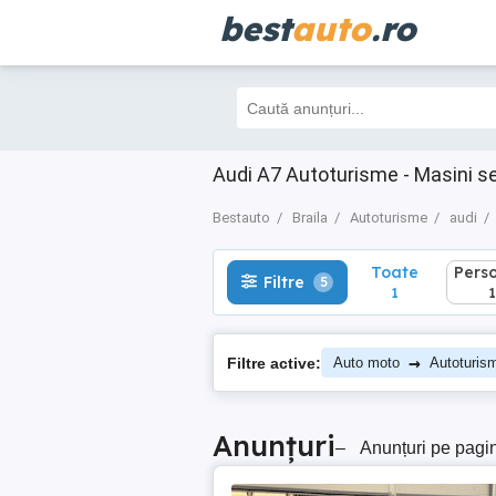
best
auto
.ro
Toate
Perso
Filtre
5
1
1
Audi A7 Autoturisme - Masini s
Bestauto
Braila
Autoturisme
audi
Toate
Pers
Filtre
5
1
1
→
Filtre active:
Auto moto
Autoturis
Anunțuri
–
Anunțuri pe pagi