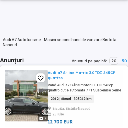
Audi A7 Autoturisme - Masini second hand de vanzare Bistrita-
Nasaud
Anunțuri
20
50
Anunțuri pe pagină:
Audi a7 S-line Matrix 3.0TDI 245CP
quattro
Vand Audi a7 S-line motor 3.0TDI 245cp
quattro cutie automata 7+1 Suspenise perne
aer! Dotari: -lumini ambientale interior(din
2012 | diesel | 305042 km
fabrică) Camera marșarier. Navigație mare.
Sistem audio premium Bose. Distronic (pilot
Bistrita, Bistrita-Nasaud
automat adaptiv). Lane Assist (asistență la
28 iulie
menținerea benzii). Suspensie reglabilă ...
7
12 700 EUR