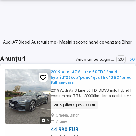
Audi A7 Diesel Autoturisme - Masini second hand de vanzare Bihor
Anunțuri
20
50
Anunțuri pe pagină:
2019 Audi A7 S-Line 50TDI *mild-
hybrid*286cp*pano*quattro*B&O*pneuma
full service
2019 Audi A7 S Line 50 TDI DDVB mild hybrid M-H
consum mic 7.7% - 89000km. Înmatriculat, se poa
probă. Schimb ulei + filtre efectuat. Tehnic si est
2019 | diesel | 89000 km
R21 S-line. Model care pana la 250.000km nu nec
interventie. La cerere se poate trimite video ...
Oradea, Bihor
5
7 iunie
44 990 EUR