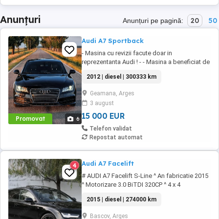
Anunțuri
20
50
Anunțuri pe pagină:
Audi A7 Sportback
- Masina cu revizii facute doar in
reprezentanta Audi ! - - Masina a beneficiat de
un polish profesional ! Motorizare: 3.0 BiTDI
2012 | diesel | 300333 km
V6 (BiTurbo) Putere: 313 CP (230 kW) - 650nm
Transmisie: Integrală permanentă (Quattro-
Geamana, Arges
Torsen) Normă poluare: Euro 5 Culoare
3 august
exterioară - Albastru (Moonlight Blue Metallic)
Volan ...
15 000 EUR
Promovat
6
Telefon validat
Repostat automat
Audi A7 Facelift
4
# AUDI A7 Facelift S-Line ^ An fabricatie 2015
^ Motorizare 3.0 BiTDI 320CP ^ 4 x 4
permanent (Quattro) ^ Inmatriculat RO
2015 | diesel | 274000 km
Proprietar ^ 274.000 km - Istoric service #
Gama de dotari ce se remarca prin : Soft
Bascov, Arges