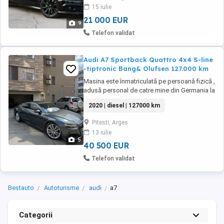
Close usi Asistenta la franarea de urgenta
15 iulie
Asistenta camera faza scurta lunga ...
21 000 EUR
9
Telefon validat
Audi A7 Sportback Quattro 4x4 S-line
-tiptronic Bang& Olufsen 127.000 km
Masina este înmatriculată pe persoană fizică ,
adusă personal de catre mine din Germania la
110.000 km am actele doveditoare in august
2020 | diesel | 127000 km
2024- masina are 17000 de km pe Romania
parcurși 90% pe autostrada Bucuresti-Pitesti -
Pitesti, Arges
are doua schimburi de ulei si filtre făcute.
13 iulie
Masina este exclusiv ținută in GARAJ! Nu ...
5
40 500 EUR
Telefon validat
Bestauto
Autoturisme
audi
a7
Categorii