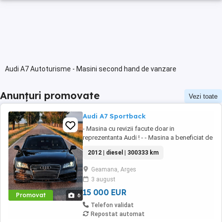
Audi A7 Autoturisme - Masini second hand de vanzare
Anunțuri promovate
Vezi toate
Audi A7 Sportback
- Masina cu revizii facute doar in
reprezentanta Audi ! - - Masina a beneficiat de
un polish profesional ! Motorizare: 3.0 BiTDI
2012 | diesel | 300333 km
V6 (BiTurbo) Putere: 313 CP (230 kW) - 650nm
Transmisie: Integrală permanentă (Quattro-
Geamana, Arges
Torsen) Normă poluare: Euro 5 Culoare
3 august
exterioară - Albastru (Moonlight Blue Metallic)
Volan ...
15 000 EUR
Promovat
6
Telefon validat
Repostat automat