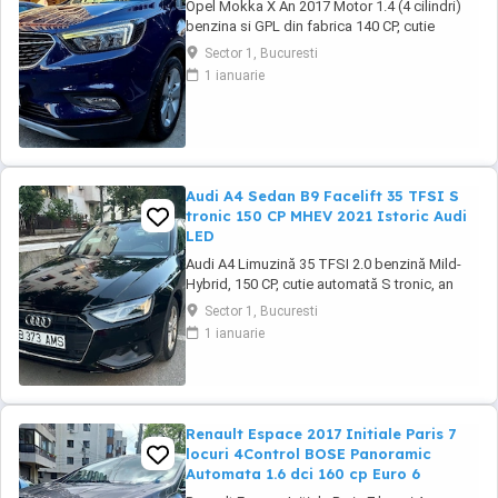
Opel Mokka X An 2017 Motor 1.4 (4 cilindri)
benzina si GPL din fabrica 140 CP, cutie
manuala 6 trepte, distributie lant, Rulaj
Sector 1, Bucuresti
182.550 km reali, certificati, carte service
1 ianuarie
completa, adusa in decembrie 2021 din
Olanda, Propietar. Senzori parcare fata +
spate, Senzori lumini, Faruri cu becuri LED,
Lumini ...
Audi A4 Sedan B9 Facelift 35 TFSI S
tronic 150 CP MHEV 2021 Istoric Audi
LED
Audi A4 Limuzină 35 TFSI 2.0 benzină Mild-
Hybrid, 150 CP, cutie automată S tronic, an
fabricație 2021, model 2022, adusa recent din
Sector 1, Bucuresti
Olanda. Mașină bine întreținută, cu istoric
1 ianuarie
complet de service și toate reviziile efectuate
în reprezentanță Audi, fara incidente in istoric,
raport verificare CarVertical ...
Renault Espace 2017 Initiale Paris 7
locuri 4Control BOSE Panoramic
Automata 1.6 dci 160 cp Euro 6