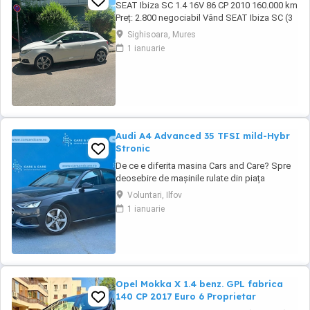
SEAT Ibiza SC 1.4 16V 86 CP 2010 160.000 km
Preț: 2.800 negociabil Vând SEAT Ibiza SC (3
uși), an fabricație 2010, în stare tehnică foarte
Sighisoara, Mures
bună. Detalii: * Motor 1.4 16V benzină 86 CP *
1 ianuarie
Cutie manuală, 5 trepte * 160.000 km *
Înmatriculată în Germania * TÜV valabil încă 1
an * Carte de service * ...
Audi A4 Advanced 35 TFSI mild-Hybr
Stronic
De ce e diferita masina Cars and Care? Spre
deosebire de mașinile rulate din piața
obișnuită, aceasta vine direct din flota proprie
Voluntari, Ilfov
a Business Lease — parte a grupului
1 ianuarie
internațional Autobinck, cu peste 10 ani de
experiență în mobilitate. A fost cumpărată
nouă în România și a cunoscut un singur
proprietar: ...
Opel Mokka X 1.4 benz. GPL fabrica
140 CP 2017 Euro 6 Proprietar