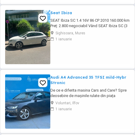
Seat Ibiza
SEAT Ibiza SC 1.4 16V 86 CP 2010 160.000 km
Preț: 2.800 negociabil Vând SEAT Ibiza SC (3
uși), an fabricație 2010, în stare tehnică foarte
Sighisoara, Mures
bună. Detalii: * Motor 1.4 16V benzină 86 CP *
1 ianuarie
Cutie manuală, 5 trepte * 160.000 km *
Înmatriculată în Germania * TÜV valabil încă 1
an * Carte de service * ...
Audi A4 Advanced 35 TFSI mild-Hybr
Stronic
De ce e diferita masina Cars and Care? Spre
deosebire de mașinile rulate din piața
obișnuită, aceasta vine direct din flota proprie
Voluntari, Ilfov
a Business Lease — parte a grupului
1 ianuarie
internațional Autobinck, cu peste 10 ani de
experiență în mobilitate. A fost cumpărată
nouă în România și a cunoscut un singur
proprietar: ...