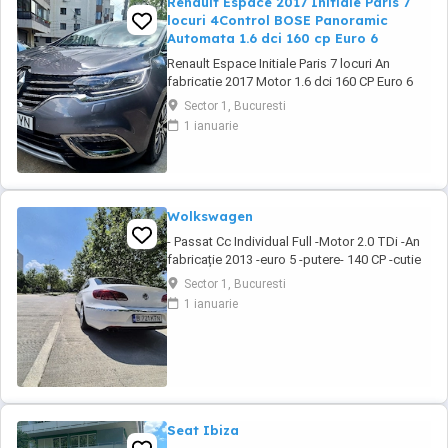
Renault Espace 2017 Initiale Paris 7
locuri 4Control BOSE Panoramic
Automata 1.6 dci 160 cp Euro 6
Renault Espace Initiale Paris 7 locuri An
fabricatie 2017 Motor 1.6 dci 160 CP Euro 6
Rulaj 184.974 km (km reali, certificati prin
Sector 1, Bucuresti
documente) Cutie automata, adusa in 2024
1 ianuarie
din Belgia cu revizii complete reprezentanta
Renault Belgia, masina de familie, intretinuta,
detin raport verificare CarVertical, ...
Wolkswagen
- Passat Cc Individual Full -Motor 2.0 TDi -An
fabricație 2013 -euro 5 -putere- 140 CP -cutie
manuală -DPF Activ -km 342000 100% Reali!
Sector 1, Bucuresti
(Ofer seria) Dotării: - Auto hold - Senzori
1 ianuarie
parcare fata spate cu afisaj - Camera
marsalier - Geamuri electrice fata spate -
Oglinzi rabatabile electric si ...
Seat Ibiza