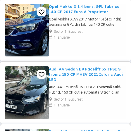
Opel Mokka X 1.4 benz. GPL fabrica
140 CP 2017 Euro 6 Proprietar
Opel Mokka X An 2017 Motor 1.4 (4 cilindri)
benzina si GPL din fabrica 140 CP, cutie
manuala 6 trepte, distributie lant, Rulaj
Sector 1, Bucuresti
182.550 km reali, certificati, carte service
1 ianuarie
completa, adusa in decembrie 2021 din
Olanda, Propietar. Senzori parcare fata +
spate, Senzori lumini, Faruri cu becuri LED,
Lumini ...
Audi A4 Sedan B9 Facelift 35 TFSI S
tronic 150 CP MHEV 2021 Istoric Audi
LED
Audi A4 Limuzină 35 TFSI 2.0 benzină Mild-
Hybrid, 150 CP, cutie automată S tronic, an
fabricație 2021, model 2022, adusa recent din
Sector 1, Bucuresti
Olanda. Mașină bine întreținută, cu istoric
1 ianuarie
complet de service și toate reviziile efectuate
în reprezentanță Audi, fara incidente in istoric,
raport verificare CarVertical ...