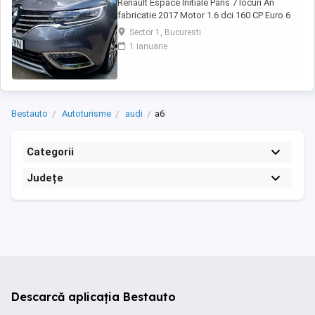
Renault Espace Initiale Paris 7 locuri An
fabricatie 2017 Motor 1.6 dci 160 CP Euro 6
Rulaj 184.974 km (km reali, certificati prin
Sector 1, Bucuresti
documente) Cutie automata, adusa in 2024
1 ianuarie
din Belgia cu revizii complete reprezentanta
Renault Belgia, masina de familie, intretinuta,
detin raport verificare CarVertical, ...
Bestauto
Autoturisme
audi
a6
Categorii
Județe
Descarcă aplicația Bestauto