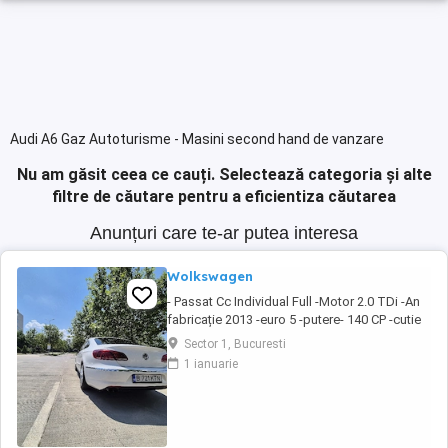
Audi A6 Gaz Autoturisme - Masini second hand de vanzare
Nu am găsit ceea ce cauți.
Selectează categoria și alte
filtre de căutare pentru a eficientiza căutarea
Anunțuri care te-ar putea interesa
Wolkswagen
- Passat Cc Individual Full -Motor 2.0 TDi -An
fabricație 2013 -euro 5 -putere- 140 CP -cutie
manuală -DPF Activ -km 342000 100% Reali!
Sector 1, Bucuresti
(Ofer seria) Dotării: - Auto hold - Senzori
1 ianuarie
parcare fata spate cu afisaj - Camera
marsalier - Geamuri electrice fata spate -
Oglinzi rabatabile electric si ...