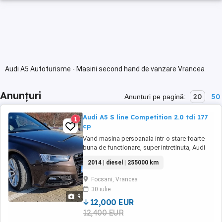
Audi A5 Autoturisme - Masini second hand de vanzare Vrancea
Anunțuri
20
50
Anunțuri pe pagină:
Audi A5 S line Competition 2.0 tdi 177
1
cp
Vand masina persoanala intr-o stare foarte
buna de functionare, super intretinuta, Audi
A5 Competition. An fabricatie 2014
2014 | diesel | 255000 km
Motorizare 2.0 Diesel 177 cp Cutie viteze
automata Ulei schimbat in cutia de viteze
Focsani, Vrancea
Volan S-line din piele Scaune S-line cu
30 iulie
incalzire Tot ce tine de directie este schimbat
9
...
12,000 EUR
12,400 EUR