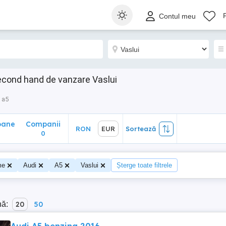
ane
Companii
RON
EUR
Sortează
Contul meu
0
econd hand de vanzare Vaslui
a5
oane
Companii
RON
EUR
Sortează
0
me
Audi
A5
Vaslui
Șterge toate filtrele
nă:
20
50