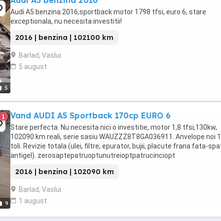
Audi A5 benzina 2016
Audi A5 benzina 2016,sportback motor 1798 tfsi, euro 6, stare
exceptionala, nu necesita investitii!
2016 | benzina | 102100 km
Barlad, Vaslui
5 august
5
Vand AUDI A5 Sportback 170cp EURO 6
1
Stare perfecta. Nu necesita nici o investitie, motor 1,8 tfsi,130kw,
102090 km reali, serie sasiu WAUZZZ8T8GA036911. Anvelope noi 
toli. Revizie totala (ulei, filtre, epurator, bujii, placute frana fata-spa
antigel). zerosaptepatruoptunutreioptpatrucinciopt
2016 | benzina | 102090 km
Barlad, Vaslui
1 august
9