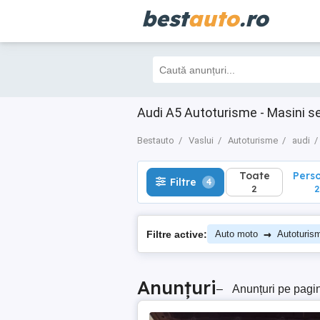
best
auto
.ro
Toate
Perso
Filtre
4
2
2
Audi A5 Autoturisme - Masini s
Bestauto
Vaslui
Autoturisme
audi
Toate
Pers
Filtre
4
2
2
→
Filtre active:
Auto moto
Autoturis
Anunțuri
–
Anunțuri pe pagi