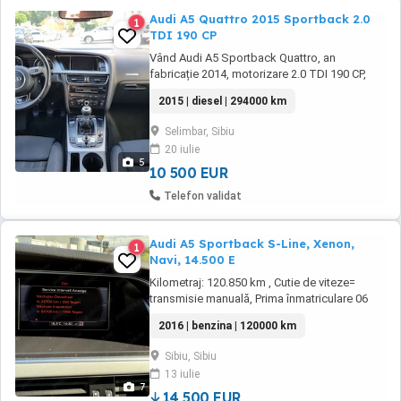
Audi A5 Quattro 2015 Sportback 2.0
1
TDI 190 CP
Vând Audi A5 Sportback Quattro, an
fabricație 2014, motorizare 2.0 TDI 190 CP,
cutie manuală 6 trepte, întreținută și cu actele
2015 | diesel | 294000 km
la zi. An fabricație: 2014 Motor: 2.0 TDI Putere:
190 CP Tracțiune: Quattro Cutie manuală 6
Selimbar, Sibiu
trepte Kilometraj: 294.000 km in creștere
20 iulie
Combustibil: Motorină Culoare: Negru Jante ...
5
10 500 EUR
Telefon validat
Audi A5 Sportback S-Line, Xenon,
1
Navi, 14.500 E
Kilometraj: 120.850 km , Cutie de viteze=
transmisie manuală, Prima înmatriculare 06
2018, combustibil=benzină, Performanţă= 130
2016 | benzina | 120000 km
kW (177 CP) , Vânzător= persoană fizică, ITP=
01.2028, Cilindree=1798 cmc, Greutatea= 1565
Sibiu, Sibiu
Kg, Euro=6, Combustibil = benzina, Consum =
13 iulie
6.7l 100( combinat). Emisii CO2= ...
7
14,500 EUR