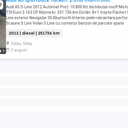
Audi A5 sportback facelift 2.0tdi multitronic
Audi A5 S-Line 2012 Automat Preț: 10.800 Kit distribuție nou!!! Moto
TDI Euro 5 163 CP Kilometri: 251.736 km Dotări: 8+1 trepte Pachet 
Line exterior Navigație 3G Bluetooth Interior piele+alcantara perfo
Scaune S Line Volan S Line cu comenzi Senzori de parcare spate
Senzori de ...
2012 | diesel | 251736 km
Zalau, Salaj
2 august
5