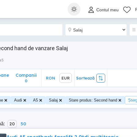
ane
Companii
RON
EUR
Sortează
Contul meu
0
econd hand de vanzare Salaj
a5
oane
Companii
RON
EUR
Sortează
0
me
Audi
A5
Salaj
Stare produs: Second hand
Șterg
nă:
20
50