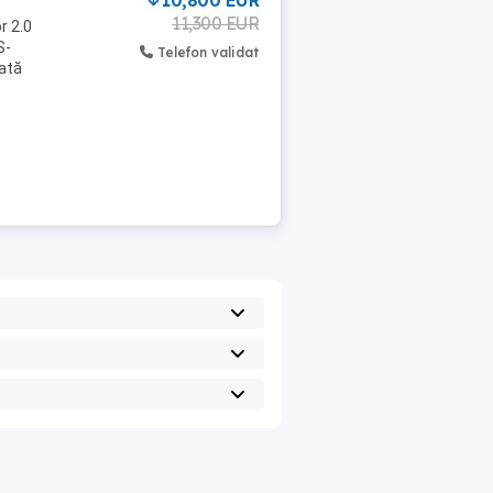
10,800 EUR
11,300 EUR
r 2.0
S-
Telefon validat
rată