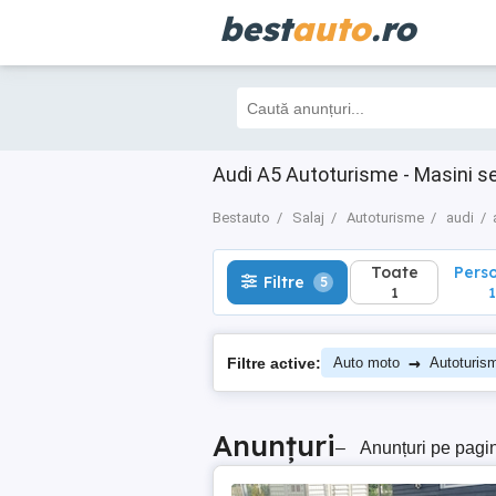
best
auto
.ro
Toate
Perso
Filtre
5
1
1
Audi A5 Autoturisme - Masini s
Bestauto
Salaj
Autoturisme
audi
Toate
Pers
Filtre
5
1
1
→
Filtre active:
Auto moto
Autoturis
Anunțuri
–
Anunțuri pe pagi