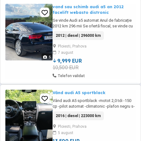
vand sau schimb audi a5 an 2012
facelift webasto distronic
Se vinde Audi a5 automat Anul de fabricație
2012 km 296 mii Se ofertă fiscal, se vinde cu
perfecționarea actelor! Accept și schimb auto
2012 | diesel | 296000 km
! Dotări: Cutie automată Asistentă faza lungă
Faruri bi-xenon Navigație Webasto Distronic
Ploiesti, Prahova
plus (accelerează și frânează după mașină
7 august
din fața) Senzori de parcare ...
5
9,999 EUR
10,500 EUR
Telefon validat
Vând audi A5 sportblack
Vând audi A5 sportblack -motot 2,0 tdi -150
cp -pilot automat -climatonic -plafon negru s-
line -senzori lumina ploaie -geamuri electrice
2016 | diesel | 223000 km
fata spate -jante aliaj originale audi -Bi-xenon
adaptiv -praguri s-line -senzori parcare fata
Ploiesti, Prahova
spate -spalatori faruri -suspensie sport -
5 august
oglinzi rabatabile și ajunstabile ...