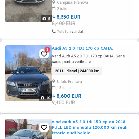
Campina, Prahova
încălzite fata și bancheta din spate,pentru
2 iulie
detalii sunati
8,350 EUR
5
8,400 EUR
Telefon validat
Audi A5 2.0 TDI 170 cp CAHA.
1
Vand Audi A5 2.0 TDI 170 cp CAHA. Serie
sasiu pentru verificare :
WAUZZZ8T1BA019859 An 2011 KM : 244.XXX
2011 | diesel | 244000 km
Tractiune Fata 3 kei. Geamuri fumurii
omologate Scune S-line semi piele cu reglaj
Urlati, Prahova
lombar. Plafon negru Navigatie MMI 3G+
15 iunie
Volan s line cu comenzi. Invalzire in scaune
Climatronic. etc Sunt al treilea ...
8,600 EUR
10
9,400 EUR
vind audi a5 2.0 tdi 150 cp an 2018
FULL LED manuala 120.000 km reali
istoric audi belgia