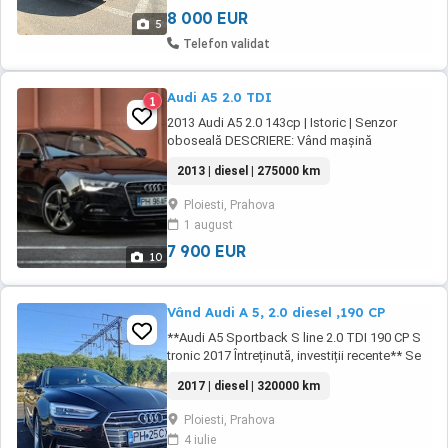
8 000 EUR
5
Telefon validat
Audi A5 2.0 TDI
1
2013 Audi A5 2.0 143cp | Istoric | Senzor
oboseală DESCRIERE: Vând mașină
personală Audi A5 cu motorizare diesel EURO
2013 | diesel | 275000 km
5 2.0 143cp, an 2013, cutie manuală 6 trepte,
km reali și cu istoric service. Dotări: *Pilot
Ploiesti, Prahova
automat Cruise Control *Senzor recunoaștere
1 august
oboseală *Senzori parcare față-spate *Buton
...
7 900 EUR
10
Vând Audi A 5, 2.0 diesel ,190 CP
**Audi A5 Sportback S line 2.0 TDI 190 CP S
tronic 2017 Întreținută, investiții recente** Se
vinde Audi A5 Sportback, motorizare 2.0 TDI
2017 | diesel | 320000 km
de 190 CP, cutie automată S tronic, an
fabricație 2017, cu 320.000 km. Mașina este
Ploiesti, Prahova
bine întreținută, rulează impecabil și
4 iulie
beneficiază de numeroase investiții recente.