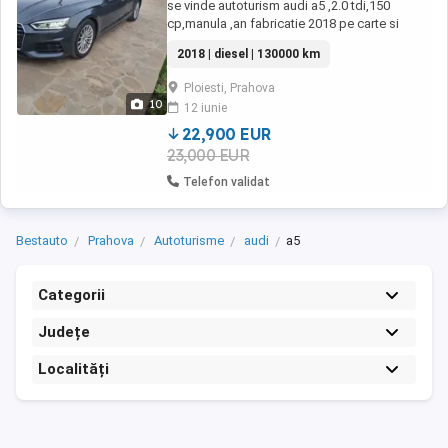
se vinde autoturism audi a5 ,2.0 tdi,150
cp,manula ,an fabricatie 2018 pe carte si
talon,unic propreiater in romania,import
2018 | diesel | 130000 km
belgia 2024,cu urmtoarele dotari: -faruri LED
MATRIX -tapiterie piele -jante aliaj -pilot
Ploiesti, Prahova
automat -senzori parcare fata si spate -
10
12 iunie
senzori presiune anvelope -senzori lumina si
ploaie -navigatie ...
22,900 EUR
23,000 EUR
Telefon validat
Bestauto
Prahova
Autoturisme
audi
a5
Categorii
Județe
Localități