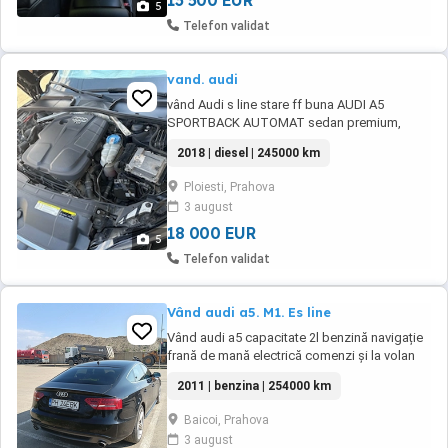
13 500 EUR
5
Telefon validat
vand. audi
vând Audi s line stare ff buna AUDI A5
SPORTBACK AUTOMAT sedan premium,
elegant și sportiv, perfect pentru cei care
2018 | diesel | 245000 km
caută rafinament și performanță. Mașina se
prezintă în stare tehnică și estetică foarte
Ploiesti, Prahova
bună, cu acte complete și istoric de service.
3 august
An fabricație: 2018 Motorizare: 2.0 diesel, 190
CP Caroserie: ...
18 000 EUR
5
Telefon validat
Vând audi a5. M1. Es line
Vând audi a5 capacitate 2l benzină navigație
frană de mană electrică comenzi și la volan
radio Sidi senzor parcare spate senzor
2011 | benzina | 254000 km
ștergătoare lumini cu led tapițeria cu piele și
alcantara anchidere centralizată, alarmă
Baicoi, Prahova
geamuri electrice jenti pe 19 cu cauciucuri
3 august
m+s noi mașină are 3dimensiuni la roti, ...