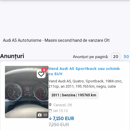
Audi A5 Autoturisme - Masini second hand de vanzare Olt
Anunțuri
20
50
Anunțuri pe pagină:
Vand Audi A5 Sportback sau schimb
6
cu SUV
Vand Audi A5, Quatro, Sportback, 1984 cmc,
211cp, an 2011, 195.765 km, negru, cutie
automata S-Tronic, 7+1 viteze, navigatie,
2011 | benzina | 195765 km
camera marsarier si de bord, tapiterie piele,
senzori de ploaie, de presiune, keyless-entry,
Caracal, Olt
keylles-go, distributie schimbata la 195.000
ieri 15:12
km, oglinzi electrice si incalzite, cauciucuri ...
10
7,150 EUR
7,250 EUR