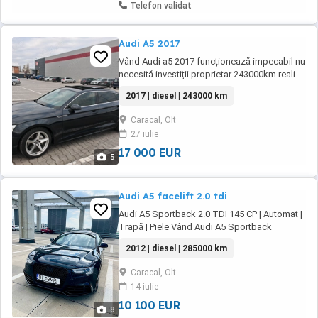
Telefon validat
Audi A5 2017
Vând Audi a5 2017 funcționează impecabil nu
necesită investiții proprietar 243000km reali
are distribuția schimbată la 220000km ,cutie
2017 | diesel | 243000 km
automata funcționează impecabil schimb cu
auto mă scumpe decât a mea ofer diferența
Caracal, Olt
27 iulie
17 000 EUR
5
Audi A5 facelift 2.0 tdi
Audi A5 Sportback 2.0 TDI 145 CP | Automat |
Trapă | Piele Vând Audi A5 Sportback
Facelift, an fabricație 2012, motor 2.0 TDI 145
2012 | diesel | 285000 km
CP, cutie automată, 285.000 km în creștere
Mașina este întreținută și se prezintă foarte
Caracal, Olt
bine atât estetic, cât și tehnic. Se conduce
14 iulie
impecabil, fără bătăi sau alte probleme. ...
10 100 EUR
8