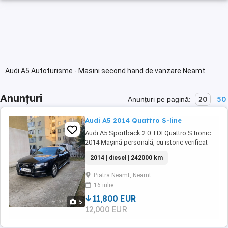
Audi A5 Autoturisme - Masini second hand de vanzare Neamt
Anunțuri
20
50
Anunțuri pe pagină:
Audi A5 2014 Quattro S-line
Audi A5 Sportback 2.0 TDI Quattro S tronic
2014 Mașină personală, cu istoric verificat
Date principale: An fabricație: 2014
2014 | diesel | 242000 km
Motorizare: 2.0 TDI, 177 CP Cutie: Automată S
tronic (7+1) Tracțiune: Quattro Caroserie:
Piatra Neamt, Neamt
Sportback (5 uși) Culoare: Negru Kilometraj:
16 iulie
242 000 Normă poluare: Euro ...
11,800 EUR
5
12,000 EUR