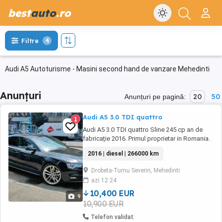
best
auto
.ro
Filtre
4
Audi A5 Autoturisme - Masini second hand de vanzare Mehedinti
Anunțuri
20
50
Anunțuri pe pagină:
Audi A5 3.0 TDI quattro
1
Audi A5 3.0 TDI quattro Sline 245 cp an de
fabricație 2016. Primul proprietar in Romania.
Stare tehnică și estetică foarte bună. Două
2016 | diesel | 266000 km
seturi de jante originale Audi. Kilometraj
266000 km.
Drobeta-Turnu Severin, Mehedinti
azi 12:24
10,400 EUR
9
10,900 EUR
Telefon validat