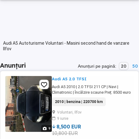
Audi A5 Autoturisme Voluntari - Masini second hand de vanzare
Ilfov
Anunțuri
20
50
Anunțuri pe pagină:
Audi A5 2.0 TFSI
Audi A5 2010 | 2.0 TFSI 211 CP | Navi |
Climatronic | Încălzire scaune Preț: 8500 euro
An fabricație: 2010 Motorizare: 2.0 TFSI 211
2010 | benzina | 220700 km
CP Cutie: Automata Multitronic Kilometraj:
220666 km Culoare: Negru Stare foarte bună
Voluntari, Ilfov
tehnic și estetic DOTĂRI: Tractiune 4x4
9 iunie
Quattro ABS, ESP Sistem start-stop cu ...
8,500 EUR
9
10,800 EUR