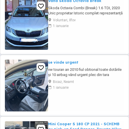
Vand Skoda Octavia Break
Skoda Octavia Combi (Break) 1.6 TDI, 2020
Unic proprietar Istoric complet reprezentanță
Se vinde Skoda Octavia Combi (Break), an
Voluntari, Ilfov
fabricație 2020, în stare foarte bună de
1 ianuarie
funcționare și întreținere. Mașina a avut un
singur proprietar, iar toate reviziile și lucrările
de întreținere au fost efectuate ...
se vinde urgent
vw touran an 2010 fiul obtional toate dotările
și 10 airbag vând urgent plec din tara
Bicaz, Neamt
1 ianuarie
Mini Cooper S 180 CP 2021 - SCHIMB