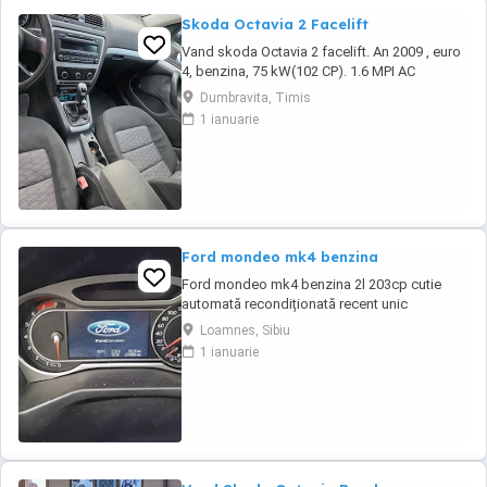
Skoda Octavia 2 Facelift
Vand skoda Octavia 2 facelift. An 2009 , euro
4, benzina, 75 kW(102 CP). 1.6 MPI AC
Geamuri electrice fata- Inchidere si
Dumbravita, Timis
deschidere geamuri de la distanta. Jante aliaj
1 ianuarie
originale Tempomat Cutie de viteze: manuala
(5 trepte de viteza) Radio CD - AUX Volan
Reglabil din Piele O detin de 10 ani si nu am
avut ...
Ford mondeo mk4 benzina
Ford mondeo mk4 benzina 2l 203cp cutie
automată recondiționată recent unic
proprietar estetic 8 10 cu mici defecte
Loamnes, Sibiu
specifice vârstei cutia dotări toate funcționale
1 ianuarie
se oferă fiscal preț negociabil pentru mai
multe detalii la telefon sau mesaj locația este
Marghita județul Bihor se oferă fiscal s-au ...