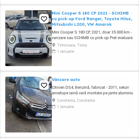
Mini Cooper S 180 CP 2021 - SCHIMB
cu pick-up Ford Ranger, Toyota Hilux,
Mitsubishi L200, VW Amarok
Mini Cooper S 180 CP, 2021, doar 35.000 km -
vanzare sau SCHIMB cu pick-up Pret evaluare:
20.000 EUR + TVA - negociabil in limite
Timisoara, Timis
rezonabile. Accept SCHIMB cu pick-up - Ford
1 ianuarie
Ranger, Toyota Hilux, Mitsubishi L200, VW
Amarok sau similar, cu diferenta in functie de
oferta. Detalii Mini Cooper S: - Motor ...
Vânzare auto
Citroen DS4, Benzină, fabricat - 2011, seturi
anvelope iarnă vară montate pe jante aluminiu
+ rezerva, Climatronic. Proprietar unic. Carnet
Constanta, Constanta
revizii la zi. ITP la zi. Înmatriculată.
1 ianuarie