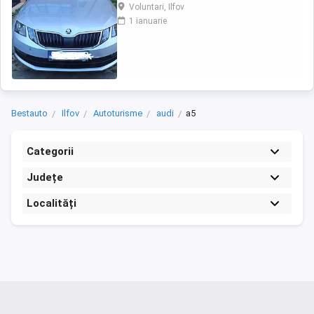
Se vinde Skoda Octavia Combi (Break), an
Voluntari, Ilfov
fabricație 2020, în stare foarte bună de
1 ianuarie
funcționare și întreținere. Mașina a avut un
singur proprietar, iar toate reviziile și lucrările
de întreținere au fost efectuate ...
Bestauto
Ilfov
Autoturisme
audi
a5
Categorii
Județe
Localități