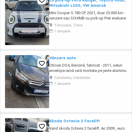
cu pick-up Ford Ranger, Toyota Hilux,
Mitsubishi L200, VW Amarok
Mini Cooper S 180 CP, 2021, doar 35.000 km -
vanzare sau SCHIMB cu pick-up Pret evaluare:
20.000 EUR + TVA - negociabil in limite
Timisoara, Timis
rezonabile. Accept SCHIMB cu pick-up - Ford
1 ianuarie
Ranger, Toyota Hilux, Mitsubishi L200, VW
Amarok sau similar, cu diferenta in functie de
oferta. Detalii Mini Cooper S: - Motor ...
Vânzare auto
Citroen DS4, Benzină, fabricat - 2011, seturi
anvelope iarnă vară montate pe jante aluminiu
+ rezerva, Climatronic. Proprietar unic. Carnet
Constanta, Constanta
revizii la zi. ITP la zi. Înmatriculată.
1 ianuarie
Skoda Octavia 2 Facelift
Vand skoda Octavia 2 facelift. An 2009 , euro