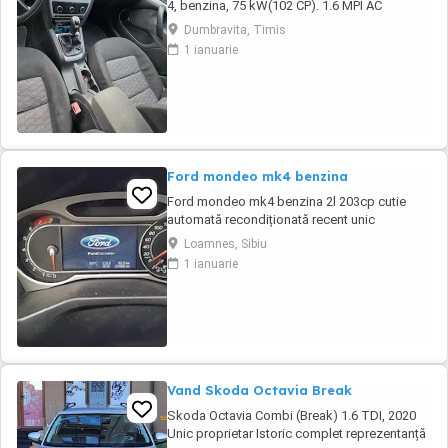
4, benzina, 75 kW(102 CP). 1.6 MPI AC
Geamuri electrice fata- Inchidere si
Dumbravita, Timis
deschidere geamuri de la distanta. Jante aliaj
1 ianuarie
originale Tempomat Cutie de viteze: manuala
(5 trepte de viteza) Radio CD - AUX Volan
Reglabil din Piele O detin de 10 ani si nu am
avut ...
Ford mondeo mk4 benzina
Ford mondeo mk4 benzina 2l 203cp cutie
automată recondiționată recent unic
proprietar estetic 8 10 cu mici defecte
Loamnes, Sibiu
specifice vârstei cutia dotări toate funcționale
1 ianuarie
se oferă fiscal preț negociabil pentru mai
multe detalii la telefon sau mesaj locația este
Marghita județul Bihor se oferă fiscal s-au ...
Vand Skoda Octavia Break
Skoda Octavia Combi (Break) 1.6 TDI, 2020
Unic proprietar Istoric complet reprezentanță