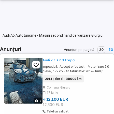
Audi A5 Autoturisme - Masini second hand de vanzare Giurgiu
Anunțuri
20
50
Anunțuri pe pagină:
Audi a5 2.0d trapă
impecabil. -Accept orice test. - Motorizare 2.0
diesel, 177 cp - An fabricatie: 2014 - Rulaj:
243.000 km - Cutie viteze: automata
2014 | diesel | 250000 km
multitronic 8+1 Mașina personală Carte
service Import Belgia (#Stage1#) Distribuție
Comana, Giurgiu
schimbata, filtre și ulei motor, ulei cutie,
17 iunie
cauciucuri noi, placute noi fata ...
12,100 EUR
5
12,500 EUR
Telefon validat