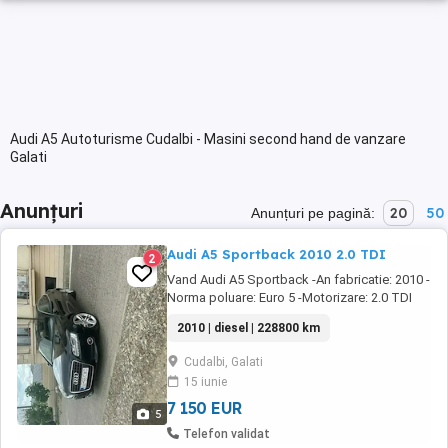
Audi A5 Autoturisme Cudalbi - Masini second hand de vanzare
Galati
Anunțuri
20
50
Anunțuri pe pagină:
Audi A5 Sportback 2010 2.0 TDI
2
Vand Audi A5 Sportback -An fabricatie: 2010 -
Norma poluare: Euro 5 -Motorizare: 2.0 TDI
143CP -Cod motor: CAGA -Transmisie:
2010 | diesel | 228800 km
Automata 8+1 -Tractiune: Fata -KIlometraj:
228.500km Reali -DPF, EGR Activ -Consum
Cudalbi, Galati
carburant: 6-7L 100km Masina personala, se
15 iunie
prezinta intr-o stare excelenta atat din punct
de ...
7 150 EUR
5
Telefon validat