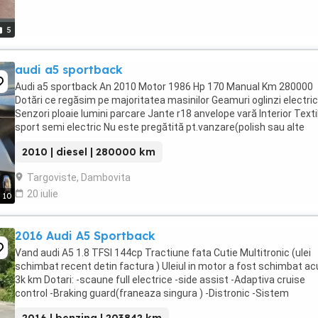
5
audi a5 sportback
Audi a5 sportback An 2010 Motor 1986 Hp 170 Manual Km 280000
Dotări ce regăsim pe majoritatea masinilor Geamuri oglinzi electri
Senzori ploaie lumini parcare Jante r18 anvelope vară Interior Texti
sport semi electric Nu este pregătită pt.vanzare(polish sau alte
substanțe pt a o face ...
2010 | diesel | 280000 km
Targoviste, Dambovita
20 iulie
10
2016 Audi A5 Sportback
Vand audi A5 1.8 TFSI 144cp Tractiune fata Cutie Multitronic (ulei
schimbat recent detin factura ) Uleiul in motor a fost schimbat a
3k km Dotari: -scaune full electrice -side assist -Adaptiva cruise
control -Braking guard(franeaza singura ) -Distronic -Sistem
sonorizare Audi Concert -Interior Textil -Stergatoare ...