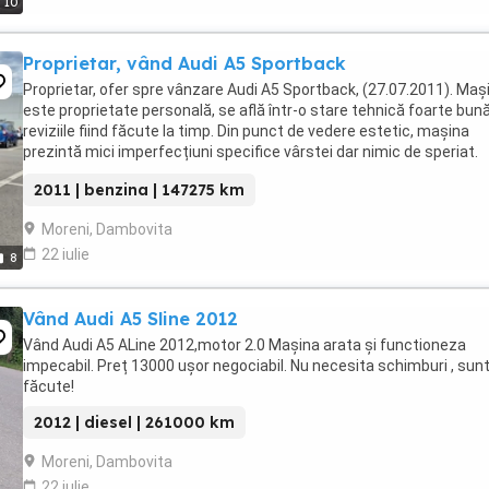
10
Proprietar, vând Audi A5 Sportback
Proprietar, ofer spre vânzare Audi A5 Sportback, (27.07.2011). Maș
este proprietate personală, se află într-o stare tehnică foarte bună
reviziile fiind făcute la timp. Din punct de vedere estetic, mașina
prezintă mici imperfecțiuni specifice vârstei dar nimic de speriat.
Motorul de 1.8 TFSI trage ...
2011 | benzina | 147275 km
Moreni, Dambovita
22 iulie
8
Vând Audi A5 Sline 2012
Vând Audi A5 ALine 2012,motor 2.0 Mașina arata și functioneza
impecabil. Preț 13000 ușor negociabil. Nu necesita schimburi , sun
făcute!
2012 | diesel | 261000 km
Moreni, Dambovita
22 iulie