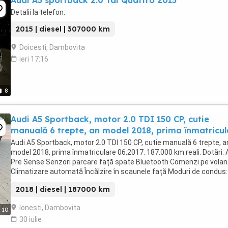
Audi A5 sportback 2.0 Tdi Quattro 2015
Detalii la telefon:
2015 | diesel | 307000 km
Doicesti, Dambovita
ieri 17:16
8
Audi A5 Sportback, motor 2.0 TDI 150 CP, cutie
manuală 6 trepte, an model 2018, prima înmatricul
Audi A5 Sportback, motor 2.0 TDI 150 CP, cutie manuală 6 trepte, a
model 2018, prima înmatriculare 06.2017. 187.000 km reali. Dotări: 
Pre Sense Senzori parcare față spate Bluetooth Comenzi pe volan
Climatizare automată Încălzire în scaunele față Moduri de condus:
Comfort, Sport, Individual Start ...
2018 | diesel | 187000 km
Ionesti, Dambovita
10
30 iulie