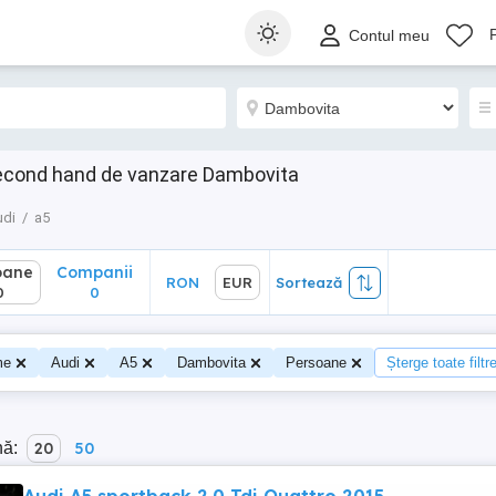
ane
Companii
RON
EUR
Sortează
Contul meu
0
second hand de vanzare Dambovita
udi
a5
oane
Companii
RON
EUR
Sortează
0
0
me
Audi
A5
Dambovita
Persoane
Șterge toate filtr
nă:
20
50