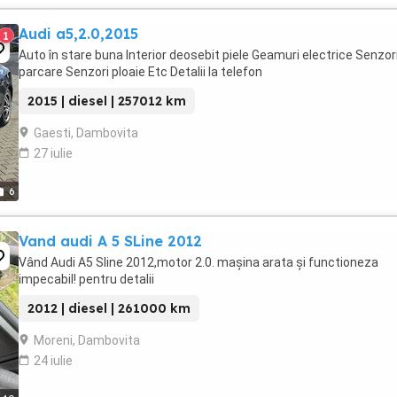
Audi a5,2.0,2015
1
Auto în stare buna Interior deosebit piele Geamuri electrice Senzor
parcare Senzori ploaie Etc Detalii la telefon
2015 | diesel | 257012 km
Gaesti, Dambovita
27 iulie
6
Vand audi A 5 SLine 2012
Vând Audi A5 Sline 2012,motor 2.0. mașina arata și functioneza
impecabil! pentru detalii
2012 | diesel | 261000 km
Moreni, Dambovita
24 iulie