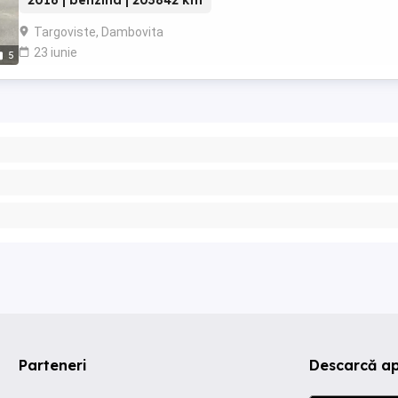
2016 | benzina | 203842 km
Targoviste, Dambovita
23 iunie
5
Parteneri
Descarcă ap