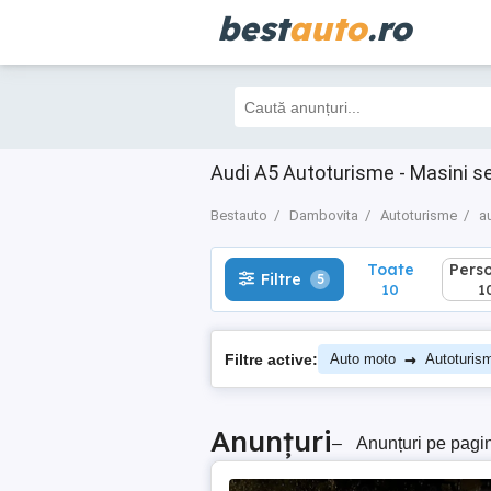
best
auto
.ro
Toate
Perso
Filtre
5
10
10
Audi A5 Autoturisme - Masini 
Bestauto
Dambovita
Autoturisme
a
Toate
Pers
Filtre
5
10
1
→
Filtre active:
Auto moto
Autoturis
Anunțuri
–
Anunțuri pe pagi