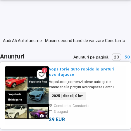
Audi A5 Autoturisme - Masini second hand de vanzare Constanta
Anunțuri
20
50
Anunțuri pe pagină:
Vopsitorie auto rapida la preturi
7
avantajaose
Vopsitorie ,comenzi piese auto și de
camioane la prețuri avantajoase.Pentru
programări sau informații :
2025 | diesel | 0 km
Constanta, Constanta
3 august
4
29 EUR