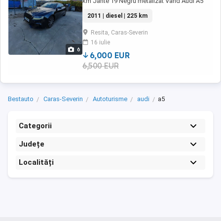
km Jante 19 Negru metalizat Vand Audi A5
Coupe 2.0 TDI AL DOILEA PROPRIETAR .180
2011 | diesel | 225 km
CP, an 2011, culoare negru metalizat, cu
225.000 km reali. Masina este bine intretinuta,
Resita, Caras-Severin
cu reviziile facute la timp si distributia (lant)
16 iulie
schimbata preventiv la 190.000 ...
6
6,000 EUR
6,500 EUR
Bestauto
Caras-Severin
Autoturisme
audi
a5
Categorii
Județe
Localități