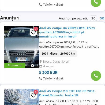
Telefon validat
Anunțuri
20
50
Anunțuri pe pagină:
Audi A5 coupe an 2009.2.0tdi 177cv
7
quatrro,267000km,radiat pt
inmatricularea in tara!!
Audi A5 coupe an 2009,2.0tdi 177cv
quattro,267000km motor înlocuit la verificare
arată 388.000km ,se pot elibera nr
2009 | diesel | 267000 km
roșii,mașina arată și funcționează foarte
bine(Filtru de particule activ merge impecabil
Bocsa, Caras-Severin
motorul,consum mic ,mai multe detalii la
Promovat
11
4 august
telefon.
5 300 EUR
Telefon validat
Audi A5 Coupe 2.0 TDI 180 CP 2011
4
Diesel Manuala Jante 19
Audi A5 Coupe 2.0 TDI 180 CP 2011 225.000