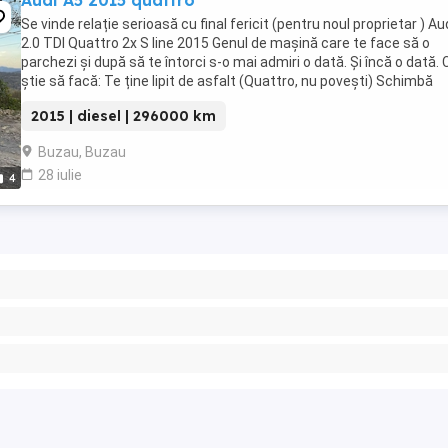
Audi A5 2015 quattro
Se vinde relație serioasă cu final fericit (pentru noul proprietar ) Au
2.0 TDI Quattro 2x S line 2015 Genul de mașină care te face să o
parchezi și după să te întorci s-o mai admiri o dată. Și încă o dată. 
știe să facă: Te ține lipit de asfalt (Quattro, nu povești) Schimbă
vitezele ...
2015 | diesel | 296000 km
Buzau, Buzau
28 iulie
4