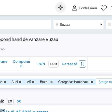
ane
Companii
RON
EUR
Sortează
Contul meu
0
second hand de vanzare Buzau
a5
oane
Companii
RON
EUR
Sortează
0
me
Audi
A5
Buzau
Categoria: Hatchback
Șterge toa
nă:
20
50