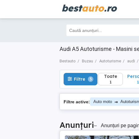
best
auto
.ro
Toate
Perso
Filtre
5
1
1
Audi A5 Autoturisme - Masini 
Bestauto
Buzau
Autoturisme
audi
Toate
Pers
Filtre
5
1
1
→
Filtre active:
Auto moto
Autoturis
Anunțuri
–
Anunțuri pe pagi