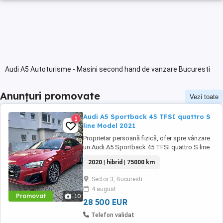
Audi A5 Autoturisme - Masini second hand de vanzare Bucuresti
Anunțuri promovate
Vezi toate
Audi A5 Sportback 45 TFSI quattro S
1
line Model 2021
Proprietar persoană fizică, ofer spre vânzare
un Audi A5 Sportback 45 TFSI quattro S line
Mild Hybrid, model 2021 (fabricație 2020,
2020 | hibrid | 75000 km
confirmat de seria VIN). Autoturismul este într-
o stare foarte bună, întreținut exclusiv în
Sector 3, Bucuresti
reprezentanțe și service-uri autorizate Audi,
4 august
cu istoric complet de service. Mașina ...
Promovat
10
28 500 EUR
Telefon validat