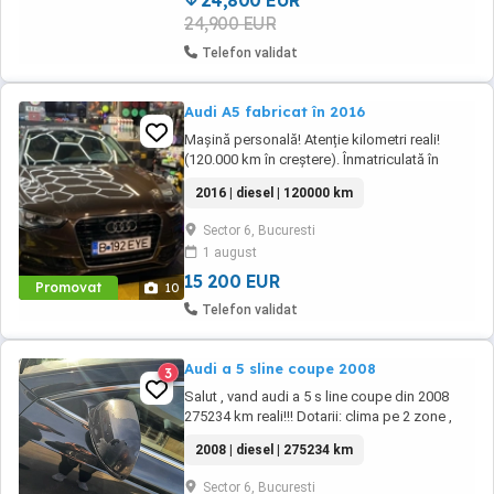
24,800 EUR
24,900 EUR
Telefon validat
Audi A5 fabricat în 2016
Mașină personală! Atenție kilometri reali!
(120.000 km în creștere). Înmatriculată în
2017. Audi A5 Sportback 2.0 TDI S Line Euro
2016 | diesel | 120000 km
6 Scaune din piele față încălzite Senzori
parcare Sistem hands free cu Bluetooth Clima
Sector 6, Bucuresti
automată Bord computer ABS ESP Geamuri
1 august
electrice față spate Carte service Cutie
automata ...
15 200 EUR
Promovat
10
Telefon validat
Audi a 5 sline coupe 2008
3
Salut , vand audi a 5 s line coupe din 2008
275234 km reali!!! Dotarii: clima pe 2 zone ,
scaune sport alcantara geamuri electrice,
2008 | diesel | 275234 km
pilot, faruri reglaj automat,stropitori
faruri,cotiera, navigatie originala, magazie cd
Sector 6, Bucuresti