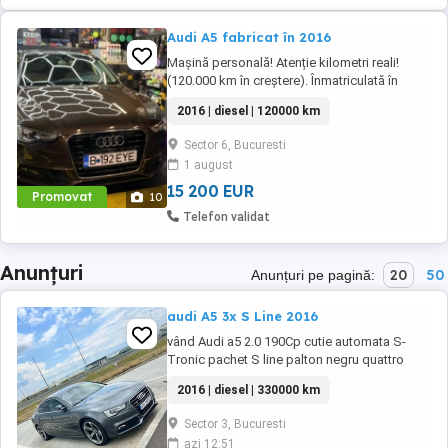
Audi A5 fabricat în 2016
Mașină personală! Atenție kilometri reali!
(120.000 km în creștere). Înmatriculată în
2017. Audi A5 Sportback 2.0 TDI S Line Euro
2016 | diesel | 120000 km
6 Scaune din piele față încălzite Senzori
parcare Sistem hands free cu Bluetooth Clima
Sector 6, Bucuresti
automată Bord computer ABS ESP Geamuri
1 august
electrice față spate Carte service Cutie
automata ...
15 200 EUR
Promovat
10
Telefon validat
Anunțuri
20
50
Anunțuri pe pagină:
audi A5 3x S Line 2016
vând Audi a5 2.0 190Cp cutie automata S-
Tronic pachet S line palton negru quattro
proprietar de 2 ani de la 290.000km
2016 | diesel | 330000 km
Dpf,Adblue activ jante 19 mașina are istoric
complet la Audi până la 280.000km de când o
Sector 3, Bucuresti
am,am schimbat ulei cutie,răcitor gaze,spălat
azi 12:51