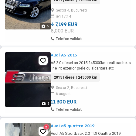
2011 | diesel | 173000 km
Senzori Parcare Faruri Xenon Dublu
Klimatronic Închidere Centralizata Abs,Est
Sector 4, Bucuresti
Unic proprietar Se oferă Factura
ieri 17:14
7,199 EUR
5
8,000 EUR
Telefon validat
Audi A5 2015
A5 2.0 diesel an 2015 245000km reali pachet s
line int exterior piele cu alcantara etc
2015 | diesel | 245000 km
Sector 2, Bucuresti
6 august
11 300 EUR
9
Telefon validat
Audi a5 quattro 2019
2
Audi A5 Sportback 2.0 TDI Quattro 2019