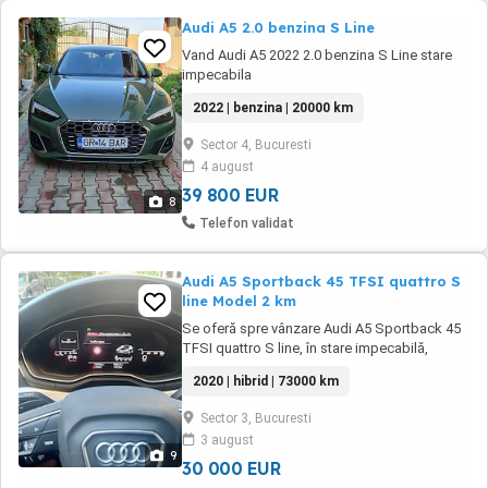
Audi A5 2.0 benzina S Line
Vand Audi A5 2022 2.0 benzina S Line stare
impecabila
2022 | benzina | 20000 km
Sector 4, Bucuresti
4 august
39 800 EUR
8
Telefon validat
Audi A5 Sportback 45 TFSI quattro S
line Model 2 km
Se oferă spre vânzare Audi A5 Sportback 45
TFSI quattro S line, în stare impecabilă,
întreținută exclusiv în rețeaua Audi. Detalii: *
2020 | hibrid | 73000 km
Fabricație: 2020 * An model: 2021 (confirmat
de seria VIN cod M) * Prima înmatriculare:
Sector 3, Bucuresti
2021 * VIN: WAUZZZF55MA027762 * Motor:
3 august
2.0 TFSI 245 CP * Tracțiune: quattro * ...
9
30 000 EUR