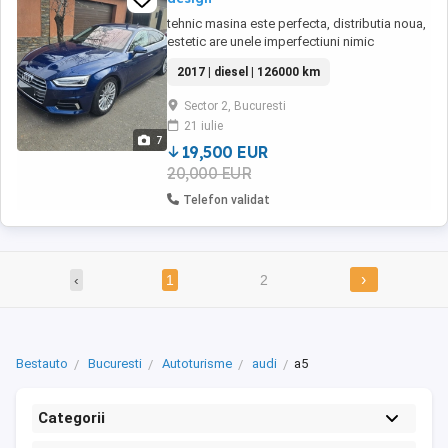
tehnic masina este perfecta, distributia noua,
estetic are unele imperfectiuni nimic
deranjant, accept orice test
2017 | diesel | 126000 km
Sector 2, Bucuresti
21 iulie
7
19,500 EUR
20,000 EUR
Telefon validat
›
‹
1
2
Bestauto
Bucuresti
Autoturisme
audi
a5
Categorii