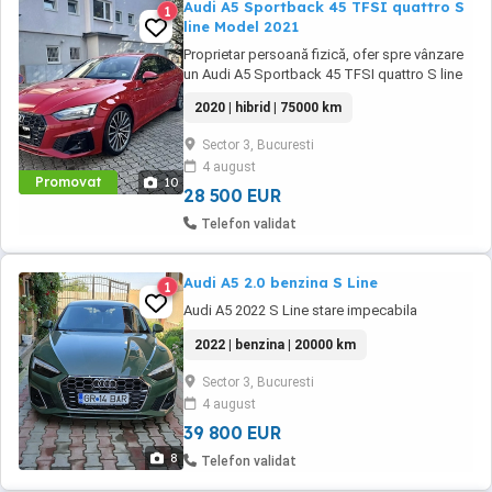
Audi A5 Sportback 45 TFSI quattro S
1
line Model 2021
Proprietar persoană fizică, ofer spre vânzare
un Audi A5 Sportback 45 TFSI quattro S line
Mild Hybrid, model 2021 (fabricație 2020,
2020 | hibrid | 75000 km
confirmat de seria VIN). Autoturismul este într-
o stare foarte bună, întreținut exclusiv în
Sector 3, Bucuresti
reprezentanțe și service-uri autorizate Audi,
4 august
cu istoric complet de service. Mașina ...
Promovat
10
28 500 EUR
Telefon validat
Audi A5 2.0 benzina S Line
1
Audi A5 2022 S Line stare impecabila
2022 | benzina | 20000 km
Sector 3, Bucuresti
4 august
39 800 EUR
8
Telefon validat