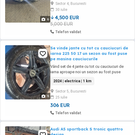
An fabricație: 2009 (pre-facelift) Kilometraj:
Sector 4, Bucuresti
270.000 km Stare: Motor fără scurgeri vă Fără
30 iulie
zgomote sau probleme ...
4,500 EUR
6
5,000 EUR
Telefon validat
Se vinde jante cu tot cu cauciucuri de
iarna 225 50 17 un sezon au fost puse
pe masina cauciucurile
Vând set de 4 jante cu tot cu cauciucuri de
iarna aproape noi un sezon au fost puse
pe.masina 225 50 r17 au fost puse pe un audi
2024 | electrica | 1 km
a 5 2015
Sector 5, Bucuresti
9
25 iulie
306 EUR
Telefon validat
Audi A5 sportback S tronic quattro
design