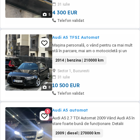
,frana mana automata, cutie automata 8+1,
31 iulie
padele volan moduri de condus, jante 19 ...
4 300 EUR
5
Telefon validat
Audi A5 TFSI Automat
Mașina personală, o vând pentru ca mai mult
stă în parcare, mai am o motocicletă și un
scuter. E programată la revizie, schimbare
2014 | benzina | 210000 km
garnitură capac + capac distribuție și
schimbare Valva PCV (evacuare gaze carter)
Sector 1, Bucuresti
31 iulie
10 500 EUR
8
Telefon validat
Audi A5 automat
5
Audi A5 2.7 TDI Automat 2009 Vând Audi A5 în
stare foarte bună de funcționare. Detalii
tehnice: Motor: 2.7 TDI Putere: 190 CP va
2009 | diesel | 270000 km
Cutie: automată Multitronic (schimbă perfect)