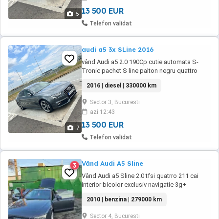
filtru particule,discuri față ,tampoane motor ...
13 500 EUR
5
Telefon validat
audi a5 3x SLine 2016
vând Audi a5 2.0 190Cp cutie automata S-
Tronic pachet S line palton negru quattro
proprietar de 2 ani de la 290.000km
2016 | diesel | 330000 km
Dpf,Adblue activ jante 19 mașina are istoric
complet la Audi până la 280.000km de când o
Sector 3, Bucuresti
am,am schimbat ulei cutie,răcitor gaze,spălat
azi 12:43
filtru particule,discuri față ,tampoane motor ...
13 500 EUR
7
Telefon validat
Vând Audi A5 Sline
3
Vând Audi a5 Sline 2.0 tfsi quatrro 211 cai
interior bicolor exclusiv navigatie 3g+
încălzire în scaune și banchete trapa distronic
2010 | benzina | 279000 km
webasto cu telecomanda sistem Audi bang &
Olufsen scaune electrice cu memorie
Sector 4, Bucuresti