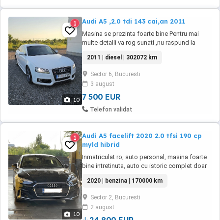
Audi A5 ,2.0 tdi 143 cai,an 2011
1
Masina se prezinta foarte bine Pentru mai
multe detalii va rog sunati ,nu raspund la
mesaje Pret usor negociabil
2011 | diesel | 302072 km
Sector 6, Bucuresti
3 august
7 500 EUR
10
Telefon validat
Audi A5 facelift 2020 2.0 tfsi 190 cp
1
myld hibrid
Inmatriculat ro, auto personal, masina foarte
bine intretinuta, auto cu istoric complet doar
in reprezentanta, istoric atat scriptic cat si
2020 | benzina | 170000 km
online, fara elemente revopsite sau daune. Nu
ma ocup cu vanzarea autoturismelor. Dotari:
Sector 2, Bucuresti
*SPORT LINE PACKAGE* INTERIOR BLACK
2 august
PIANO *2.0 TFSI MILD HIBRYD * EURO ...
10