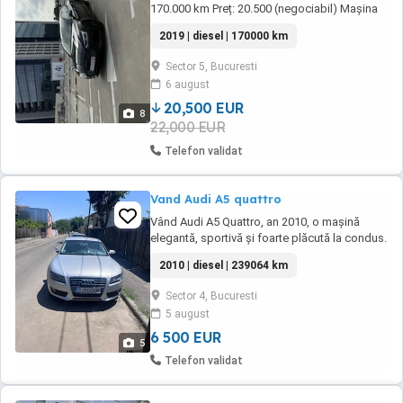
170.000 km Preț: 20.500 (negociabil) Mașina
se află în România proprietar persoană fizică
2019 | diesel | 170000 km
Detalii generale: An fabricație: 2019
Motorizare: 2.0 TDI 190 CP (140 kW) Cutie de
Sector 5, Bucuresti
viteze: Automată Tracțiune: Integrală
6 august
(Quattro) Caroserie: ...
20,500 EUR
8
22,000 EUR
Telefon validat
Vand Audi A5 quattro
Vând Audi A5 Quattro, an 2010, o mașină
elegantă, sportivă și foarte plăcută la condus.
Sistemul Quattro oferă o stabilitate și o
2010 | diesel | 239064 km
aderență excelente, atât în oraș, cât și la drum
lung. An fabricație: 2010 Tracțiune: Quattro
Sector 4, Bucuresti
4x4 Caroserie: Coupe Motor: 1968 cm
5 august
Kilometri: 239064 km Cutie de viteze: ...
6 500 EUR
5
Telefon validat