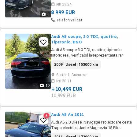
asistenta unghi mort foarte multe dotări
ieri 23:24
masina are jante pe 19 cu anvelope de vara
dot 23 ...
8 999 EUR
5
Telefon validat
Audi A5 coupe, 3.0 TDI, quattro,
Tiptronic, B&O
Audi A5 coupe 3.0 TDI, quattro, tiptronic
Istoric real, verificabil la reprezentanta rar
orice site. Accept orice test Sistem audio
2009 | diesel | 153000 km
Bang & Olufsen Interior Alcantara + plafon
Alcantara Senzori Fata Spate + camera Spate
Sector 1, Bucuresti
Keyless go entry Faza lunga Automata Moduri
ieri 20:11
de condus dinamice Trapa Pan ...
10
10,499 EUR
10,999 EUR
Audi A5 An 2011
6
Audi A5 2.0 Diesel Navigație Proiectoare ceata
Trapa electrica Jante Magneziu 18 Pilot
automat Computer Bord Senzori Ploaie