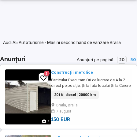
Audi A5 Autoturisme - Masini second hand de vanzare Braila
Anunțuri
20
50
Anunțuri pe pagină:
Construcții metalice
2
Particular Executam Ori ce lucrare de A la Z
direct pe poziție. Și la fata locului Și la Cerere
Clientului Disponibil imediat Confecti Metalice
2016 | diesel | 20000 km
Construcții Civice și Industriale Montator
subansamble Structuri metalice Construcții
Braila, Braila
Metalice Fier forjat Fierarie Dulgherie Betonist
7 august
Răspundem doar ...
150 EUR
1