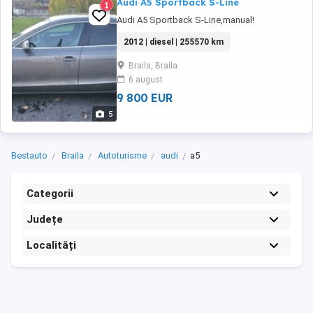
Audi A5 Sportback S-Line
1
Audi A5 Sportback S-Line,manual!
2012 | diesel | 255570 km
Braila, Braila
6 august
9 800 EUR
5
Bestauto
Braila
Autoturisme
audi
a5
Categorii
Județe
Localități