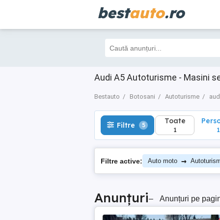
best
auto
.ro
Toate
Perso
Filtre
5
1
1
Audi A5 Autoturisme - Masini s
Bestauto
Botosani
Autoturisme
aud
Toate
Pers
Filtre
5
1
1
→
Filtre active:
Auto moto
Autoturis
Anunțuri
–
Anunțuri pe pagi