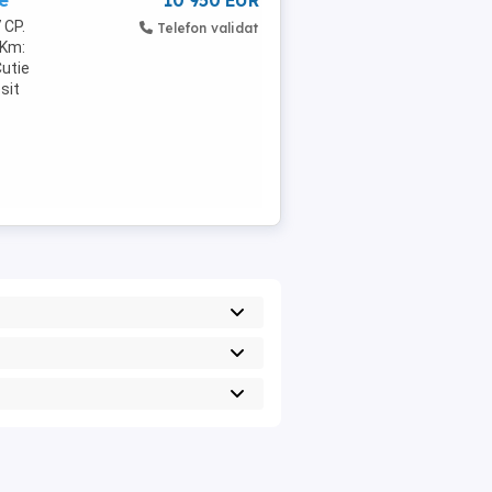
e
10 950 EUR
 CP.
Telefon validat
 Km:
Cutie
sit