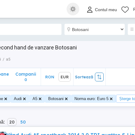
ane
Companii
RON
EUR
Sortează
Contul meu
0
econd hand de vanzare Botosani
i
a5
oane
Companii
RON
EUR
Sortează
0
me
Audi
A5
Botosani
Norma euro: Euro 5
Șterge to
nă:
20
50