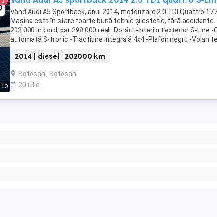
Vând Audi A5 sportback 2014 2.0 TDI quattro S-Lin
1
Vând Audi A5 Sportback, anul 2014, motorizare 2.0 TDI Quattro 177
Mașina este în stare foarte bună tehnic și estetic, fără accidente.
202.000 in bord, dar 298.000 reali. Dotări: -Interior+exterior S-Line -
automată S-tronic -Tracțiune integrală 4x4 -Plafon negru -Volan țe
S-Line -Clima ...
2014 | diesel | 202000 km
Botosani, Botosani
20 iulie
10