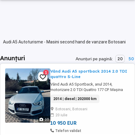
Audi A5 Autoturisme - Masini second hand de vanzare Botosani
Anunțuri
20
50
Anunțuri pe pagină:
Vând Audi A5 sportback 2014 2.0 TDI
1
quattro S-Line
Vând Audi A5 Sportback, anul 2014,
motorizare 2.0 TDI Quattro 177 CP. Mașina
este în stare foarte bună tehnic și estetic, fără
2014 | diesel | 202000 km
accidente. Km: 202.000 in bord, dar 298.000
reali. Dotări: -Interior+exterior S-Line -Cutie
Botosani, Botosani
automată S-tronic -Tracțiune integrală 4x4 -
20 iulie
Plafon negru -Volan țesit S-Line -Clima ...
10
10 950 EUR
Telefon validat