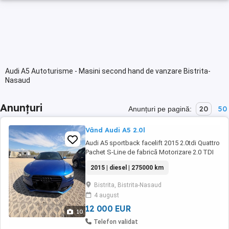
Audi A5 Autoturisme - Masini second hand de vanzare Bistrita-
Nasaud
Anunțuri
20
50
Anunțuri pe pagină:
Vând Audi A5 2.0l
Audi A5 sportback facelift 2015 2.0tdi Quattro
Pachet S-Line de fabrică Motorizare 2.0 TDI
177 CP Tracțiune Integrală 4x4 Quattro Pachet
2015 | diesel | 275000 km
3 X S-Line interior-exterior de fabrică Cutie de
viteză automată S-Tronic Volan S-Line
Bistrita, Bistrita-Nasaud
multifuncțional Navigație actualizată full
4 august
Europa Dublu climatronic Încălzire ...
12 000 EUR
10
Telefon validat