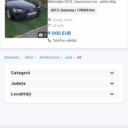
fabricație 2013. Cauciucuri noi. Jante aliaj
recondiționate. Pentru mai multe detalii
2013 | benzina | 178000 km
contactați-mă.
Diosig, Bihor
28 iulie
9 000 EUR
5
Telefon validat
Bestauto
Bihor
Autoturisme
audi
a5
Categorii
Județe
Localități