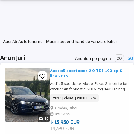
Audi A5 Autoturisme - Masini second hand de vanzare Bihor
Anunțuri
20
50
Anunțuri pe pagină:
Audi a5 sportback 2.0 TDI 190 cp S
line 2016
Audi a5 sportback Model Paket S line interior
exterior An fabricatie: 2016 Preț 14390 e neg
Motorizare: 2.0 Diesel 190 cp euro6 Cutie
2016 | diesel | 233000 km
automată S tronic 8+1 trepte Mașina mere și
arată impecabil Norma de poluare: Euro6 Km
Oradea, Bihor
233000 cu carte service Recent adus în țară
azi 14:35
cu numere de tzool ...
10
13,950 EUR
14,390 EUR