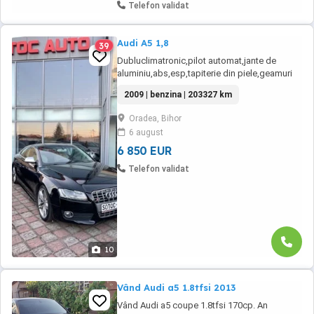
Telefon validat
Audi A5 1,8
39
Dubluclimatronic,pilot automat,jante de
aluminiu,abs,esp,tapiterie din piele,geamuri
electrice,închidere centralizata ,volan sport
2009 | benzina | 203327 km
din piele,cotiera fata + spate ,scaune fata
acționate electric,pachet Sline ,xenon,senzori
Oradea, Bihor
lumina și ploaie,8x airbag,scaune sport
6 august
oglinzi electrice și încălzite,radio cd,bord ...
6 850 EUR
Telefon validat
10
Vând Audi a5 1.8tfsi 2013
Vând Audi a5 coupe 1.8tfsi 170cp. An