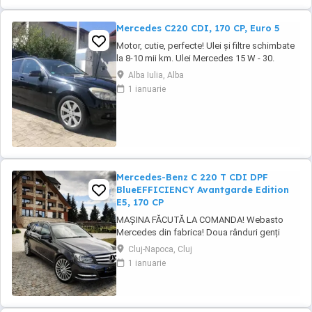
Mercedes C220 CDI, 170 CP, Euro 5
Motor, cutie, perfecte! Ulei și filtre schimbate
la 8-10 mii km. Ulei Mercedes 15 W - 30.
Echipamente si caracteristici speciale: Sistem
Alba Iulia, Alba
de navigație COMAND APS: Sistem de
1 ianuarie
navigație integrat ultramodern cu ghidare
dinamică a rutei. Transmisie manuala 6 trepte.
Climatizare automată Thermotronic: ...
Mercedes-Benz C 220 T CDI DPF
BlueEFFICIENCY Avantgarde Edition
E5, 170 CP
MAȘINA FĂCUTĂ LA COMANDA! Webasto
Mercedes din fabrica! Doua rânduri genți
echipate. Echipament special: Faruri bi-xenon
Cluj-Napoca, Cluj
cu distribuție adaptivă a luminii (Intelligent
1 ianuarie
Light System), sistem de asistență la
conducere: Asistent adaptiv pentru faza
lungă, stingător, covorașe din velur, rezervor
de combustibil: ...