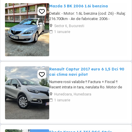
Mazda 3 BK 2006 1.6i benzina
Detalii: - Motor: 1.6L benzina (cod: Z6) - Rulaj:
216.700km - An de fabricatie: 2006 -
Caroserie: Hatchback (cod: BK 14Z) - Culoare:
Sector 6, Bucuresti
Gri - Serie sasiu: JMZBK14Z271511411 -
1 ianuarie
Transmisie: Manuala, 5 viteze - Pret: 1250
Dotari: - Clima Aer conditionat - Computer de
bord - Geamuri electrice fata spate - ...
Renault Captur 2017 euro 6 1,5 Dci 90
cai clima navi pilot
Numere rosii valabile !! Factura + Fiscal !!
Recent intrata in tara, nerulata Ro. Motor de
1,5 diesel, 90 cai, euro 6. Cutie manuala.
Hunedoara, Hunedoara
Consum 4,5 %. Km Reali. Carte service ! Fara
1 ianuarie
elemente revopsite. Climatronic ( AC ). Perfect
functional. Navigatie mare cu touch. 4
geamuri electrice. Oglinzi electrice. ...