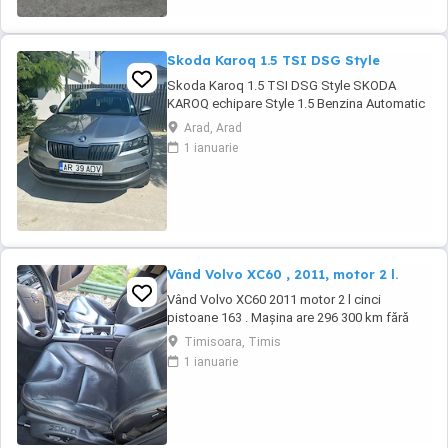
Skoda Karoq 1.5 TSI DSG Style
Skoda Karoq 1.5 TSI DSG Style SKODA
KAROQ echipare Style 1.5 Benzina Automatic
Acest SUV din 2020 impresionează prin
Arad, Arad
designul său modern și confortul oferit.
1 ianuarie
Vehiculul este bine întreținut, are istoric de
service și este înmatriculat. Culoarea gri
metalizat îi conferă un aspect elegant și
rafinat. Prima ...
Vând Volvo XC60 , 2011, motor 2 l.
Vând Volvo XC60 2011 motor 2 l cinci
pistoane 163 . Mașina are 296 300 km fără
probleme mecanice si estetice. Dotări scaune
Timisoara, Timis
piele cu reglaje automate , cutie manuala ,
1 ianuarie
GPS si camera marșarier, senzori fata spate ,
portbagaj automat , panoramic funcțional,
geamuri fumurii , jante cu anvelope de vara ...