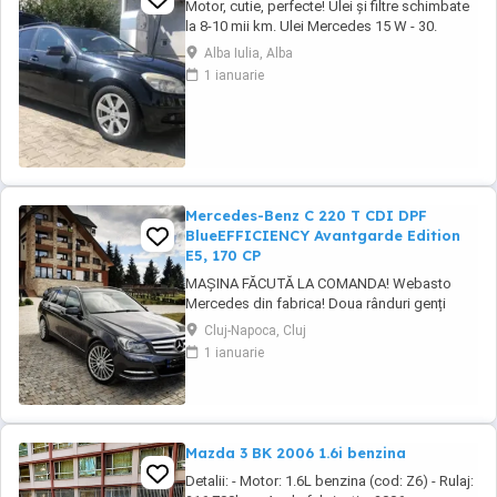
Motor, cutie, perfecte! Ulei și filtre schimbate
la 8-10 mii km. Ulei Mercedes 15 W - 30.
Echipamente si caracteristici speciale: Sistem
Alba Iulia, Alba
de navigație COMAND APS: Sistem de
1 ianuarie
navigație integrat ultramodern cu ghidare
dinamică a rutei. Transmisie manuala 6 trepte.
Climatizare automată Thermotronic: ...
Mercedes-Benz C 220 T CDI DPF
BlueEFFICIENCY Avantgarde Edition
E5, 170 CP
MAȘINA FĂCUTĂ LA COMANDA! Webasto
Mercedes din fabrica! Doua rânduri genți
echipate. Echipament special: Faruri bi-xenon
Cluj-Napoca, Cluj
cu distribuție adaptivă a luminii (Intelligent
1 ianuarie
Light System), sistem de asistență la
conducere: Asistent adaptiv pentru faza
lungă, stingător, covorașe din velur, rezervor
de combustibil: ...
Mazda 3 BK 2006 1.6i benzina
Detalii: - Motor: 1.6L benzina (cod: Z6) - Rulaj: