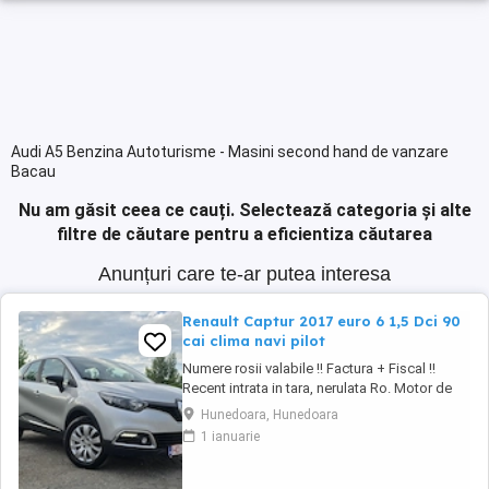
Audi A5 Benzina Autoturisme - Masini second hand de vanzare
Bacau
Nu am găsit ceea ce cauți.
Selectează categoria și alte
filtre de căutare pentru a eficientiza căutarea
Anunțuri care te-ar putea interesa
Renault Captur 2017 euro 6 1,5 Dci 90
cai clima navi pilot
Numere rosii valabile !! Factura + Fiscal !!
Recent intrata in tara, nerulata Ro. Motor de
1,5 diesel, 90 cai, euro 6. Cutie manuala.
Hunedoara, Hunedoara
Consum 4,5 %. Km Reali. Carte service ! Fara
1 ianuarie
elemente revopsite. Climatronic ( AC ). Perfect
functional. Navigatie mare cu touch. 4
geamuri electrice. Oglinzi electrice. ...