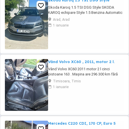
Skoda Karoq 1.5 TSI DSG Style
Skoda Karoq 1.5 TSI DSG Style SKODA
KAROQ echipare Style 1.5 Benzina Automatic
Acest SUV din 2020 impresionează prin
Arad, Arad
designul său modern și confortul oferit.
1 ianuarie
Vehiculul este bine întreținut, are istoric de
service și este înmatriculat. Culoarea gri
metalizat îi conferă un aspect elegant și
rafinat. Prima ...
Vând Volvo XC60 , 2011, motor 2 l.
Vând Volvo XC60 2011 motor 2 l cinci
pistoane 163 . Mașina are 296 300 km fără
probleme mecanice si estetice. Dotări scaune
Timisoara, Timis
piele cu reglaje automate , cutie manuala ,
1 ianuarie
GPS si camera marșarier, senzori fata spate ,
portbagaj automat , panoramic funcțional,
geamuri fumurii , jante cu anvelope de vara ...
Mercedes C220 CDI, 170 CP, Euro 5