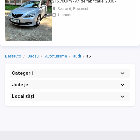
216.700km - An de fabricatie: 2006 -
Caroserie: Hatchback (cod: BK 14Z) - Culoare:
Sector 6, Bucuresti
Gri - Serie sasiu: JMZBK14Z271511411 -
1 ianuarie
Transmisie: Manuala, 5 viteze - Pret: 1250
Dotari: - Clima Aer conditionat - Computer de
bord - Geamuri electrice fata spate - ...
Bestauto
Bacau
Autoturisme
audi
a5
Categorii
Județe
Localități