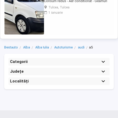
Consum redus - Aer conditionat - Geamuri
electrice - Oglinzile reglabile - Sistem ftanare
Tulcea, Tulcea
ABS - Airbaguri frontale - Radio CD cu MP3 -
1 ianuarie
Anvelope de iarna M+S - Portbagaj foarte
incapator - Rulaj certificabil 181.518 km #
Motorizare fiabila in 4 cilindri Autoturism ...
Bestauto
Alba
Alba Iulia
Autoturisme
audi
a5
Categorii
Județe
Localități