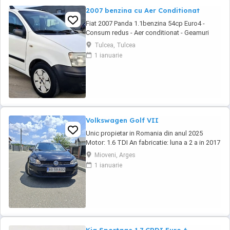
2007 benzina cu Aer Conditionat
Fiat 2007 Panda 1.1benzina 54cp Euro4 -
Consum redus - Aer conditionat - Geamuri
electrice - Oglinzile reglabile - Sistem ftanare
Tulcea, Tulcea
ABS - Airbaguri frontale - Radio CD cu MP3 -
1 ianuarie
Anvelope de iarna M+S - Portbagaj foarte
incapator - Rulaj certificabil 181.518 km #
Motorizare fiabila in 4 cilindri Autoturism ...
Volkswagen Golf VII
Unic propietar in Romania din anul 2025
Motor: 1.6 TDI An fabricatie: luna a 2 a in 2017
Km: 176.400 certificati prin carte service E6
Mioveni, Arges
Dotari: Geamuri electrice fata spate Oglinzi
1 ianuarie
electrice, rabatabile si incalzite Pilot automat
+moduri de condus Volan reglabil din piele
Senzori lumini senzori ploaie Follow ...