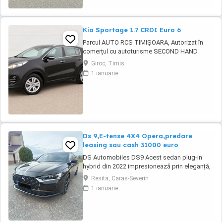
Kia Sportage 1.7 CRDI Euro 6
Parcul AUTO RCS TIMIȘOARA, Autorizat în
comerțul cu autoturisme SECOND HAND
IMPORT, - LIVRARE GRATUITĂ LA DOMICILIUL
Giroc, Timis
CLIENTULUI (200KM) -Factura se va emite în
1 ianuarie
lei la cursul de vânzare euro al Bancii
Transilvania din ziua plății -FISCAL -
GARANȚIE !!! -Toate actele pentru
înmatriculare definitivă în ...
Ds 9,E-tense 4X4 Opera,predare
leasing sau cash 31000 euro
DS Automobiles DS9 Acest sedan plug-in
hybrid din 2022 impresionează prin eleganță,
tehnologie avansată și confort de top.
Resita, Caras-Severin
Vehiculul se remarcă prin dotări premium și o
1 ianuarie
experiență de condus rafinată, fiind potrivit
pentru cei care apreciază luxul și siguranța la
drum. Culoare neagră, cu interior ...