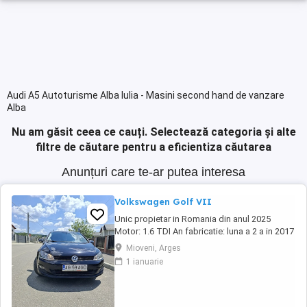
Audi A5 Autoturisme Alba Iulia - Masini second hand de vanzare
Alba
Nu am găsit ceea ce cauți.
Selectează categoria și alte
filtre de căutare pentru a eficientiza căutarea
Anunțuri care te-ar putea interesa
Volkswagen Golf VII
Unic propietar in Romania din anul 2025
Motor: 1.6 TDI An fabricatie: luna a 2 a in 2017
Km: 176.400 certificati prin carte service E6
Mioveni, Arges
Dotari: Geamuri electrice fata spate Oglinzi
1 ianuarie
electrice, rabatabile si incalzite Pilot automat
+moduri de condus Volan reglabil din piele
Senzori lumini senzori ploaie Follow ...