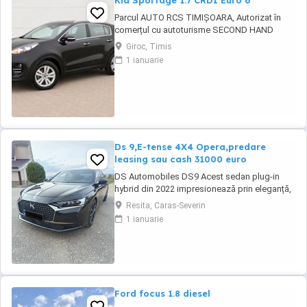
Kia Sportage 1.7 CRDI Euro 6
Parcul AUTO RCS TIMIȘOARA, Autorizat în
comerțul cu autoturisme SECOND HAND
IMPORT, - LIVRARE GRATUITĂ LA DOMICILIUL
Giroc, Timis
CLIENTULUI (200KM) -Factura se va emite în
1 ianuarie
lei la cursul de vânzare euro al Bancii
Transilvania din ziua plății -FISCAL -
GARANȚIE !!! -Toate actele pentru
înmatriculare definitivă în ...
Ds 9,E-tense 4X4 Opera,predare
leasing sau cash 31000 euro
DS Automobiles DS9 Acest sedan plug-in
hybrid din 2022 impresionează prin eleganță,
tehnologie avansată și confort de top.
Resita, Caras-Severin
Vehiculul se remarcă prin dotări premium și o
1 ianuarie
experiență de condus rafinată, fiind potrivit
pentru cei care apreciază luxul și siguranța la
drum. Culoare neagră, cu interior ...
Ford focus 1.8 diesel