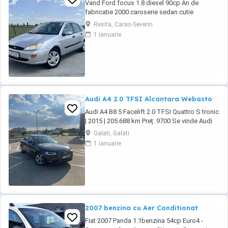
Vand Ford focus 1.8 diesel 90cp An de
fabricatie 2000 caroserie sedan cutie
manuala in cinci viteze Kilometraj 258.587 km,
Resita, Caras-Severin
reali. Se poate trimite in privat raport
1 ianuarie
carvetical. Proprietar din anul 2017. Interior
curat, prezinta urme de uzura specifice
varstei.Clima nu funcționează. -Inchidere
centralizata -Geamuri ...
Audi A4 2.0 TFSI Alcantara Webasto
Audi A4 B8.5 Facelift 2.0 TFSI Quattro S tronic
| 2015 | 205.688 km Preț: 9700 Se vinde Audi
A4 B8.5 Facelift, an fabricație 2015, motor 2.0
Galati, Galati
TFSI benzină, cutie automată S tronic și
1 ianuarie
tracțiune Quattro. Mașina este într-o stare
foarte bună, întreținută și gata de drum. Date
tehnice: * An fabricație: ...
2007 benzina cu Aer Conditionat
Fiat 2007 Panda 1.1benzina 54cp Euro4 -