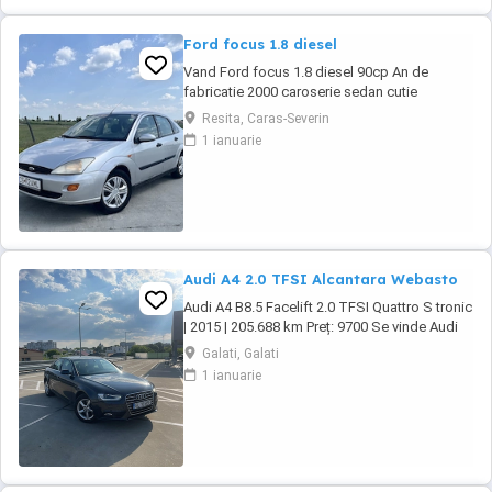
Ford focus 1.8 diesel
Vand Ford focus 1.8 diesel 90cp An de
fabricatie 2000 caroserie sedan cutie
manuala in cinci viteze Kilometraj 258.587 km,
Resita, Caras-Severin
reali. Se poate trimite in privat raport
1 ianuarie
carvetical. Proprietar din anul 2017. Interior
curat, prezinta urme de uzura specifice
varstei.Clima nu funcționează. -Inchidere
centralizata -Geamuri ...
Audi A4 2.0 TFSI Alcantara Webasto
Audi A4 B8.5 Facelift 2.0 TFSI Quattro S tronic
| 2015 | 205.688 km Preț: 9700 Se vinde Audi
A4 B8.5 Facelift, an fabricație 2015, motor 2.0
Galati, Galati
TFSI benzină, cutie automată S tronic și
1 ianuarie
tracțiune Quattro. Mașina este într-o stare
foarte bună, întreținută și gata de drum. Date
tehnice: * An fabricație: ...