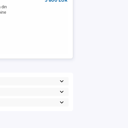
5 800 EUR
 din
bine