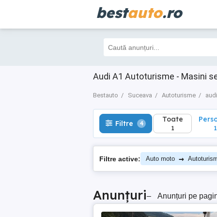
best
auto
.ro
Toate
Perso
Filtre
4
1
1
Audi A1 Autoturisme - Masini 
Bestauto
Suceava
Autoturisme
aud
Toate
Pers
Filtre
4
1
1
→
Filtre active:
Auto moto
Autoturis
Anunțuri
–
Anunțuri pe pagi