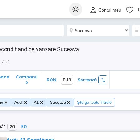
ane
Companii
RON
EUR
Sortează
Contul meu
0
second hand de vanzare Suceava
i
a1
oane
Companii
RON
EUR
Sortează
0
me
Audi
A1
Suceava
Șterge toate filtrele
nă:
20
50