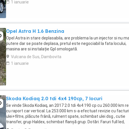
1 ianuarie
Opel Astra H 1.6 Benzina
Opel Astra in stare deplasabila, are problema la un injector si nu ma
putere dar se poate deplasa, pretul este negociabil la fata locului,
masina are si instalație Gpl omologată.
Vulcana de Sus, Dambovita
1 ianuarie
Skoda Kodiaq 2.0 tdi 4x4 190cp, 7 locuri
Se vinde Skoda Kodiaq, an 2017 2.0 tdi 4x4 190 cp cu 260.000 km re
cu raport car vertical. La 253.000 km s-a efectuat revizie cu facturi 
ulei+filtre, plăcute frână, rulment spate, schimbat ulei dsg , cutie
transfer, grup Haldex, schimbat flanșă grup. Dotări: Faruri full led,
scaune fata încălzite ...