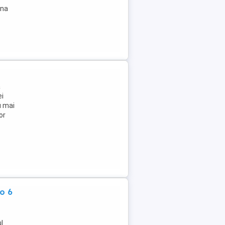
ina
ă
ei
u mai
or
o 6
l