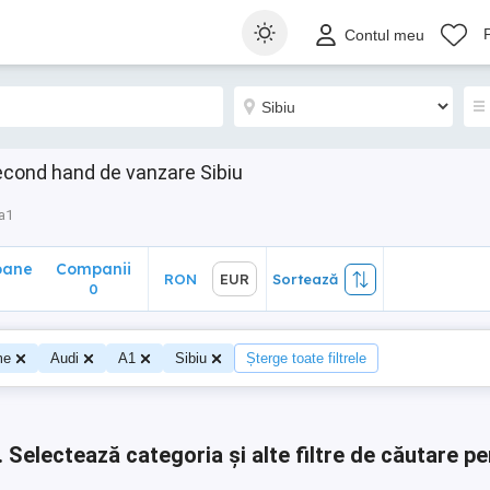
ane
Companii
RON
EUR
Sortează
Contul meu
0
econd hand de vanzare Sibiu
a1
oane
Companii
RON
EUR
Sortează
0
0
me
Audi
A1
Sibiu
Șterge toate filtrele
.
Selectează categoria și alte filtre de căutare pe