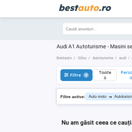
best
auto
.ro
Toate
Perso
Filtre
4
0
0
Audi A1 Autoturisme - Masini s
Bestauto
Sibiu
Autoturisme
audi
Toate
Pers
Filtre
4
0
→
Filtre active:
Auto moto
Autoturis
Nu am găsit ceea ce cauți