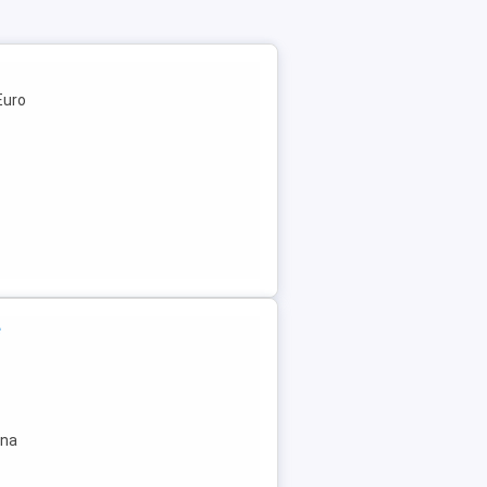
Euro
e
ina