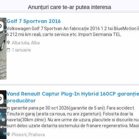
Anunțuri care te-ar putea interesa
Golf 7 Sportvan 2016
Volkswagen Golf 7 Sportvan An fabricație 2016 1.2 tsi BlueMotion 
6 212 mii km reali, carte service etc. Import Germania TEL.
Alba Iulia, Alba
1 ianuarie
Vand Renault Captur Plug-In Hybrid 160CP garanți
producător
In garantie pana pe 30 oct 2026(garantie de 5 ani). Fara accidect.
Tinuta in garaj (arata ca noua, nu are zgarieturi). Folosita doar la
naveta(30km zilnic). Nu are urme de uzura, placutele si discurile nu
sunt deloc uzate datarita sistemului de franare regenerativa. Mas
are foarte multe dotari suplimentare ...
Ploiesti, Prahova