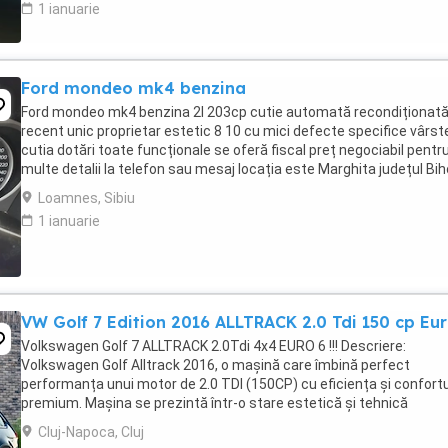
1 ianuarie
Ford mondeo mk4 benzina
Ford mondeo mk4 benzina 2l 203cp cutie automată recondiționat
recent unic proprietar estetic 8 10 cu mici defecte specifice vârst
cutia dotări toate funcționale se oferă fiscal preț negociabil pentr
multe detalii la telefon sau mesaj locația este Marghita județul Bih
se oferă fiscal s-au ...
Loamnes, Sibiu
1 ianuarie
VW Golf 7 Edition 2016 ALLTRACK 2.0 Tdi 150 cp Eur
Volkswagen Golf 7 ALLTRACK 2.0Tdi 4x4 EURO 6 !!! Descriere:
Volkswagen Golf Alltrack 2016, o mașină care îmbină perfect
performanța unui motor de 2.0 TDI (150CP) cu eficiența și confortu
premium. Mașina se prezintă într-o stare estetică și tehnică
excelentă, beneficiind de o listă lungă de dotări ...
Cluj-Napoca, Cluj