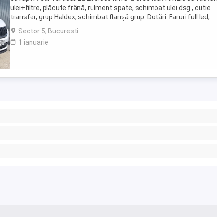
ulei+filtre, plăcute frână, rulment spate, schimbat ulei dsg , cutie
transfer, grup Haldex, schimbat flanșă grup. Dotări: Faruri full led,
scaune fata încălzite ...
Sector 5, Bucuresti
1 ianuarie