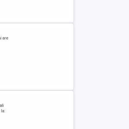
i are
ali
la: