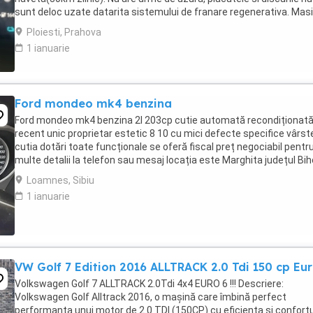
sunt deloc uzate datarita sistemului de franare regenerativa. Mas
are foarte multe dotari suplimentare ...
Ploiesti, Prahova
1 ianuarie
Ford mondeo mk4 benzina
Ford mondeo mk4 benzina 2l 203cp cutie automată recondiționat
recent unic proprietar estetic 8 10 cu mici defecte specifice vârst
cutia dotări toate funcționale se oferă fiscal preț negociabil pentr
multe detalii la telefon sau mesaj locația este Marghita județul Bih
se oferă fiscal s-au ...
Loamnes, Sibiu
1 ianuarie
VW Golf 7 Edition 2016 ALLTRACK 2.0 Tdi 150 cp Eur
Volkswagen Golf 7 ALLTRACK 2.0Tdi 4x4 EURO 6 !!! Descriere:
Volkswagen Golf Alltrack 2016, o mașină care îmbină perfect
performanța unui motor de 2.0 TDI (150CP) cu eficiența și confortu