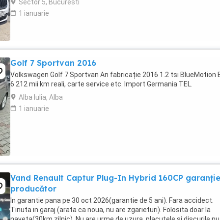
Sector 5, Bucuresti
1 ianuarie
Golf 7 Sportvan 2016
Volkswagen Golf 7 Sportvan An fabricație 2016 1.2 tsi BlueMotion 
6 212 mii km reali, carte service etc. Import Germania TEL.
Alba Iulia, Alba
1 ianuarie
Vand Renault Captur Plug-In Hybrid 160CP garanți
producător
In garantie pana pe 30 oct 2026(garantie de 5 ani). Fara accidect.
Tinuta in garaj (arata ca noua, nu are zgarieturi). Folosita doar la
naveta(30km zilnic). Nu are urme de uzura, placutele si discurile nu