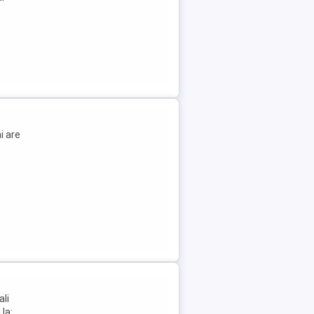
i are
ali
la: