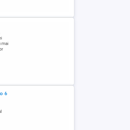
ă
ei
u mai
or
o 6
l