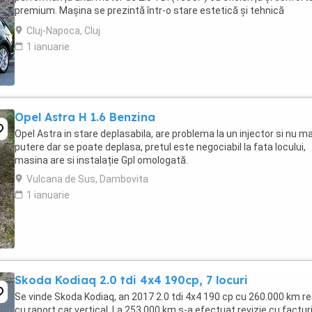
premium. Mașina se prezintă într-o stare estetică și tehnică
excelentă, beneficiind de o listă lungă de dotări ...
Cluj-Napoca, Cluj
1 ianuarie
Opel Astra H 1.6 Benzina
Opel Astra in stare deplasabila, are problema la un injector si nu ma
putere dar se poate deplasa, pretul este negociabil la fata locului,
masina are si instalație Gpl omologată.
Vulcana de Sus, Dambovita
1 ianuarie
Skoda Kodiaq 2.0 tdi 4x4 190cp, 7 locuri
Se vinde Skoda Kodiaq, an 2017 2.0 tdi 4x4 190 cp cu 260.000 km re
cu raport car vertical. La 253.000 km s-a efectuat revizie cu facturi 