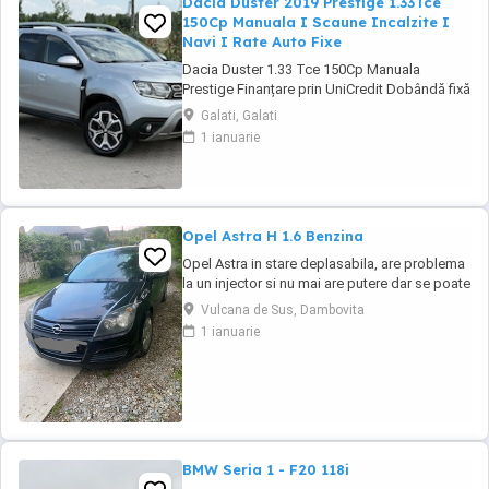
Dacia Duster 2019 Prestige 1.33Tce
150Cp Manuala I Scaune Incalzite I
Navi I Rate Auto Fixe
Dacia Duster 1.33 Tce 150Cp Manuala
Prestige Finanțare prin UniCredit Dobândă fixă
de la 7,9%* Rate fixe pe toată perioada
Galati, Galati
finanțării Aprobare rapidă Garanție inclusă
1 ianuarie
pentru autoturismele eligibile Transport la
domiciliu, în funcție de distanță Contactează-
ne pentru o ofertă de rate! Euro ...
Opel Astra H 1.6 Benzina
Opel Astra in stare deplasabila, are problema
la un injector si nu mai are putere dar se poate
deplasa, pretul este negociabil la fata locului,
Vulcana de Sus, Dambovita
masina are si instalație Gpl omologată.
1 ianuarie
BMW Seria 1 - F20 118i