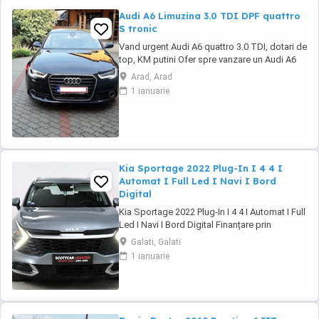
Audi A6 Limuzina 3.0 TDI DPF quattro
S tronic
Vand urgent Audi A6 quattro 3.0 TDI, dotari de
top, KM putini Ofer spre vanzare un Audi A6
importat personal din Germania in 2016
Arad, Arad
August, dotari de top, istoric revizii la zi ... km
1 ianuarie
in crestere ... In pret se ofera setul original de
jante pe 19 cu cauciucuri de vara. Covorase
cauciuc originale(le ...
Kia Sportage 2022 Plug-In I 4 4 I
Automat I Full Led I Navi I Bord
Digital
Kia Sportage 2022 Plug-In I 4 4 I Automat I Full
Led I Navi I Bord Digital Finanțare prin
UniCredit Dobândă fixă de la 7,9%* Rate fixe
Galati, Galati
pe toată perioada finanțării Aprobare rapidă
1 ianuarie
Garanție inclusă pentru autoturismele eligibile
Transport la domiciliu, în funcție de distanță
Contactează-ne ...