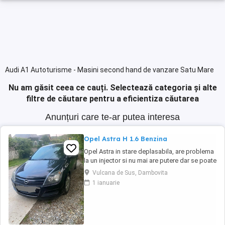
Audi A1 Autoturisme - Masini second hand de vanzare Satu Mare
Nu am găsit ceea ce cauți.
Selectează categoria și alte
filtre de căutare pentru a eficientiza căutarea
Anunțuri care te-ar putea interesa
Opel Astra H 1.6 Benzina
Opel Astra in stare deplasabila, are problema
la un injector si nu mai are putere dar se poate
deplasa, pretul este negociabil la fata locului,
Vulcana de Sus, Dambovita
masina are si instalație Gpl omologată.
1 ianuarie