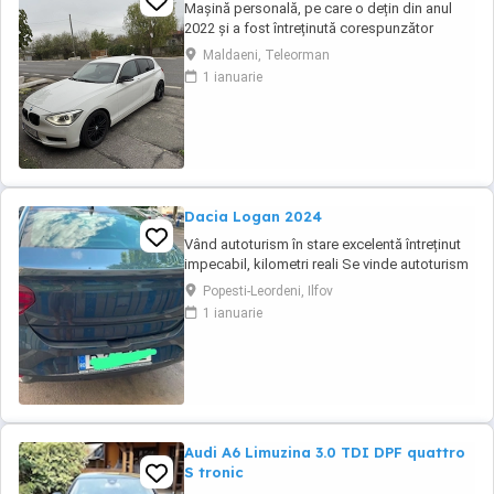
Mașină personală, pe care o dețin din anul
2022 și a fost întreținută corespunzător
(revizia la 8000-9000 km). Distribuție, ambreiaj
Maldaeni, Teleorman
și suspensie (telescoape, brațe+bucși)- au
1 ianuarie
fost înlocuite cu un an în urmă. Două seturi de
jante din aliaj (ambele de culoare neagră).
Dacia Logan 2024
Vând autoturism în stare excelentă întreținut
impecabil, kilometri reali Se vinde autoturism
personal, foarte bine întreținut, folosit în
Popesti-Leordeni, Ilfov
principal pentru deplasări în afara
1 ianuarie
Bucureștiului. Mașina a fost ținută permanent
în parcare subterană, iar interiorul este
impecabil datorită huselor de protecție ...
Audi A6 Limuzina 3.0 TDI DPF quattro
S tronic