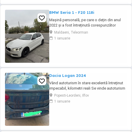
BMW Seria 1 - F20 118i
Mașină personală, pe care o dețin din anul
2022 și a fost întreținută corespunzător
(revizia la 8000-9000 km). Distribuție, ambreiaj
Maldaeni, Teleorman
și suspensie (telescoape, brațe+bucși)- au
1 ianuarie
fost înlocuite cu un an în urmă. Două seturi de
jante din aliaj (ambele de culoare neagră).
Dacia Logan 2024
Vând autoturism în stare excelentă întreținut
impecabil, kilometri reali Se vinde autoturism
personal, foarte bine întreținut, folosit în
Popesti-Leordeni, Ilfov
principal pentru deplasări în afara
1 ianuarie
Bucureștiului. Mașina a fost ținută permanent
în parcare subterană, iar interiorul este
impecabil datorită huselor de protecție ...