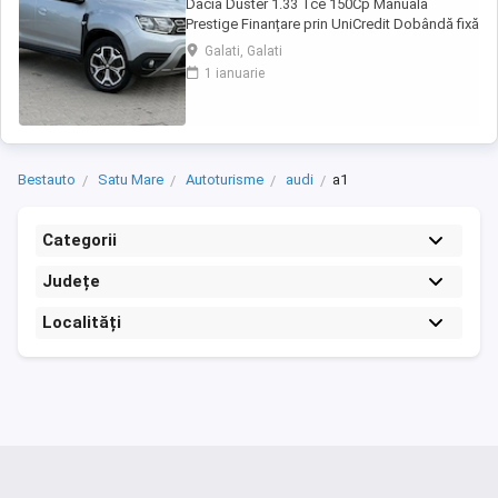
Dacia Duster 1.33 Tce 150Cp Manuala
Prestige Finanțare prin UniCredit Dobândă fixă
de la 7,9%* Rate fixe pe toată perioada
Galati, Galati
finanțării Aprobare rapidă Garanție inclusă
1 ianuarie
pentru autoturismele eligibile Transport la
domiciliu, în funcție de distanță Contactează-
ne pentru o ofertă de rate! Euro ...
Bestauto
Satu Mare
Autoturisme
audi
a1
Categorii
Județe
Localități