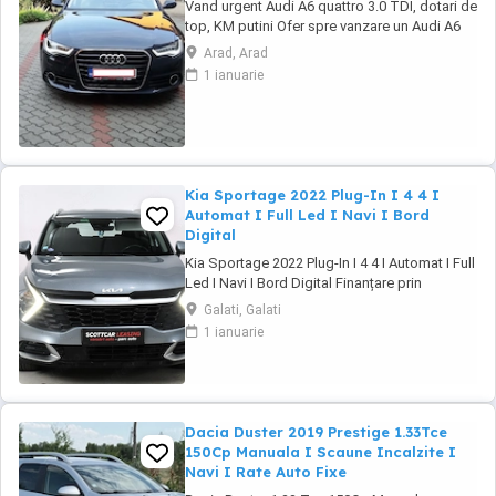
Vand urgent Audi A6 quattro 3.0 TDI, dotari de
top, KM putini Ofer spre vanzare un Audi A6
importat personal din Germania in 2016
Arad, Arad
August, dotari de top, istoric revizii la zi ... km
1 ianuarie
in crestere ... In pret se ofera setul original de
jante pe 19 cu cauciucuri de vara. Covorase
cauciuc originale(le ...
Kia Sportage 2022 Plug-In I 4 4 I
Automat I Full Led I Navi I Bord
Digital
Kia Sportage 2022 Plug-In I 4 4 I Automat I Full
Led I Navi I Bord Digital Finanțare prin
UniCredit Dobândă fixă de la 7,9%* Rate fixe
Galati, Galati
pe toată perioada finanțării Aprobare rapidă
1 ianuarie
Garanție inclusă pentru autoturismele eligibile
Transport la domiciliu, în funcție de distanță
Contactează-ne ...
Dacia Duster 2019 Prestige 1.33Tce
150Cp Manuala I Scaune Incalzite I
Navi I Rate Auto Fixe