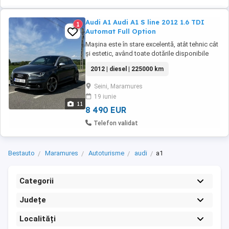
Audi A1 Audi A1 S line 2012 1.6 TDI
1
Automat Full Option
Mașina este în stare excelentă, atât tehnic cât
și estetic, având toate dotările disponibile
pentru acest model. Se acceptă orice test
2012 | diesel | 225000 km
sau verificare. -Distribuție schimbată -ITP
efectuat recent, valabil până în 2027 -
Seini, Maramures
Kilometraj: 225.000 km reali Dotări: -Pachet S
19 iunie
line interior + exterior -Volan S ...
11
8 490 EUR
Telefon validat
Bestauto
Maramures
Autoturisme
audi
a1
Categorii
Județe
Localități