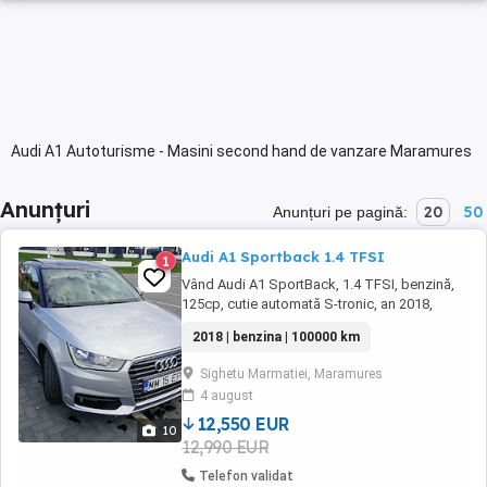
Audi A1 Autoturisme - Masini second hand de vanzare Maramures
Anunțuri
20
50
Anunțuri pe pagină:
Audi A1 Sportback 1.4 TFSI
1
Vând Audi A1 SportBack, 1.4 TFSI, benzină,
125cp, cutie automată S-tronic, an 2018,
97000km, Euro-6, perfectă stare ca aspect și
2018 | benzina | 100000 km
functionare, acte la zi, ITP valabil 2028,
proaspăt servisată. Dotări: airbag, abs, esp,
Sighetu Marmatiei, Maramures
Drive Mode, trapă electrică, multimedia cu
4 august
navigație și ecran escamotabil, bluetooth, ...
12,550 EUR
10
12,990 EUR
Telefon validat