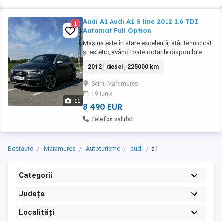
Audi A1 Audi A1 S line 2012 1.6 TDI
1
Automat Full Option
Mașina este în stare excelentă, atât tehnic cât
și estetic, având toate dotările disponibile
pentru acest model. Se acceptă orice test
2012 | diesel | 225000 km
sau verificare. -Distribuție schimbată -ITP
efectuat recent, valabil până în 2027 -
Seini, Maramures
Kilometraj: 225.000 km reali Dotări: -Pachet S
19 iunie
line interior + exterior -Volan S ...
11
8 490 EUR
Telefon validat
Bestauto
Maramures
Autoturisme
audi
a1
Categorii
Județe
Localități