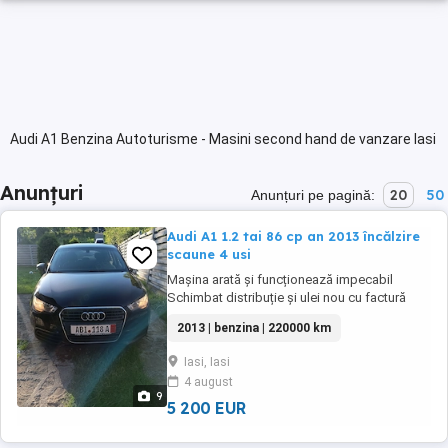
Audi A1 Benzina Autoturisme - Masini second hand de vanzare Iasi
Anunțuri
20
50
Anunțuri pe pagină:
Audi A1 1.2 tai 86 cp an 2013 încălzire
scaune 4 usi
Mașina arată și funcționează impecabil
Schimbat distribuție și ulei nou cu factură
Adusa pe roti din Germania Jante 16
2013 | benzina | 220000 km
cauciucuri vara jante 15 cauciucuri iarna
Climatizare Încălzire scaune Senzori parcare
Iasi, Iasi
lumini ploaie Consum mic 6% Se pot lua 3 luni
4 august
Nr rosii
9
5 200 EUR