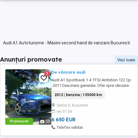
Audi A1 Autoturisme - Masini second hand de vanzare Bucuresti
Anunțuri promovate
Vezi toate
De vânzare audi
7
Audi A1 Sportback 1.4 TFSI Ambition 122 Cp
-2011 Descriere generala: Ofer spre vânzare
un Audi A1 din 2012,versiunea Ambition
2012 | benzina | 135000 km
echipat cu motor fiabil și performant de 1.4
TFSI 122 cai putere. Mașina este ideală
Sector 6, Bucuresti
pentru oraș, dar se simte excelent și la drum
ieri 07:56
lung-mică la exterior, dar surprinzător de ...
6 650 EUR
Promovat
10
Telefon validat