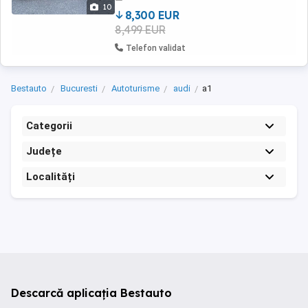
si fotografiile cu istoricul ...
10
8,300 EUR
8,499 EUR
Telefon validat
Bestauto
Bucuresti
Autoturisme
audi
a1
Categorii
Județe
Localități
Descarcă aplicația Bestauto