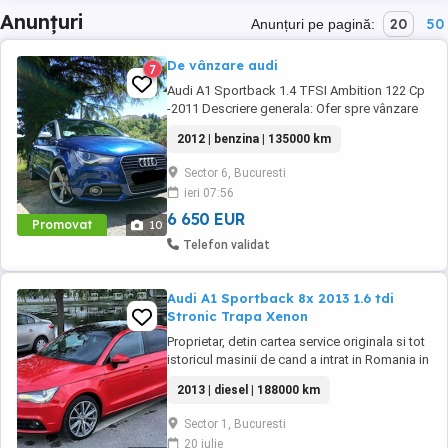
Anunțuri
20
50
Anunțuri pe pagină:
De vânzare audi
7
Audi A1 Sportback 1.4 TFSI Ambition 122 Cp
-2011 Descriere generala: Ofer spre vânzare
un Audi A1 din 2012,versiunea Ambition
2012 | benzina | 135000 km
echipat cu motor fiabil și performant de 1.4
TFSI 122 cai putere. Mașina este ideală
Sector 6, Bucuresti
pentru oraș, dar se simte excelent și la drum
ieri 07:56
lung-mică la exterior, dar surprinzător de ...
6 650 EUR
Promovat
10
Telefon validat
Audi A1 Sportback 8x 2013 1.6 tdi
Stronic Trapa Xenon
Proprietar, detin cartea service originala si tot
istoricul masinii de cand a intrat in Romania in
2016. Mentenanta facuta la timp, maxim 10-
2013 | diesel | 188000 km
12000 km, fara probleme tehnice, atat la mine
cat si la fosta proprietara. Pentru a fii
Sector 1, Bucuresti
transparent predau noului proprietar facturile
20 iulie