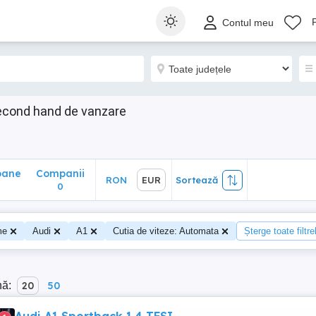
ane
Companii
RON
EUR
Sortează
Contul meu
0
econd hand de vanzare
oane
Companii
RON
EUR
Sortează
0
me
Audi
A1
Cutia de viteze: Automata
Șterge toate filtre
nă:
20
50