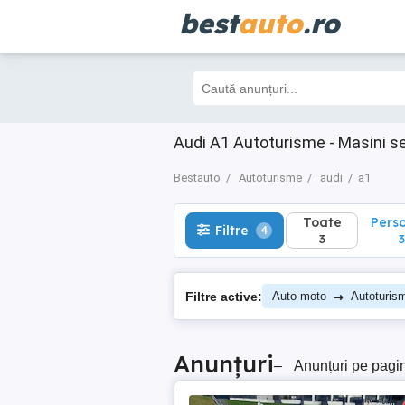
best
auto
.ro
Toate
Perso
Filtre
4
3
3
Audi A1 Autoturisme - Masini s
Bestauto
Autoturisme
audi
a1
Toate
Pers
Filtre
4
3
3
→
Filtre active:
Auto moto
Autoturis
Anunțuri
–
Anunțuri pe pagi