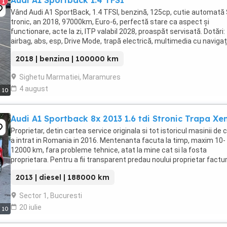
Audi A1 Sportback 1.4 TFSI
1
Vând Audi A1 SportBack, 1.4 TFSI, benzină, 125cp, cutie automată 
tronic, an 2018, 97000km, Euro-6, perfectă stare ca aspect și
functionare, acte la zi, ITP valabil 2028, proaspăt servisată. Dotări:
airbag, abs, esp, Drive Mode, trapă electrică, multimedia cu navigaț
ecran escamotabil, bluetooth, ...
2018 | benzina | 100000 km
Sighetu Marmatiei, Maramures
4 august
10
Audi A1 Sportback 8x 2013 1.6 tdi Stronic Trapa Xe
Proprietar, detin cartea service originala si tot istoricul masinii de 
a intrat in Romania in 2016. Mentenanta facuta la timp, maxim 10-
12000 km, fara probleme tehnice, atat la mine cat si la fosta
proprietara. Pentru a fii transparent predau noului proprietar facturi
fotografiile cu istoricul ...
2013 | diesel | 188000 km
Sector 1, Bucuresti
20 iulie
10