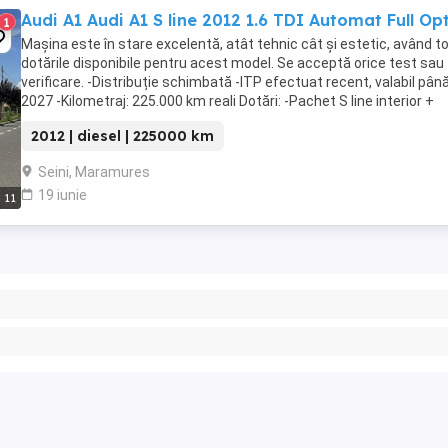
Audi A1 Audi A1 S line 2012 1.6 TDI Automat Full Op
1
Mașina este în stare excelentă, atât tehnic cât și estetic, având t
dotările disponibile pentru acest model. Se acceptă orice test sau
verificare. -Distribuție schimbată -ITP efectuat recent, valabil până
2027 -Kilometraj: 225.000 km reali Dotări: -Pachet S line interior +
exterior -Volan S ...
2012 | diesel | 225000 km
Seini, Maramures
19 iunie
11