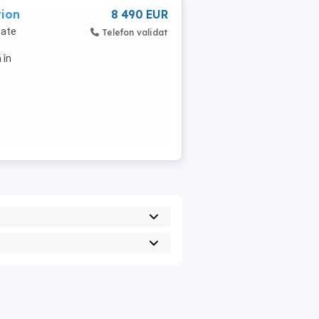
tion
8 490 EUR
oate
Telefon validat
 în