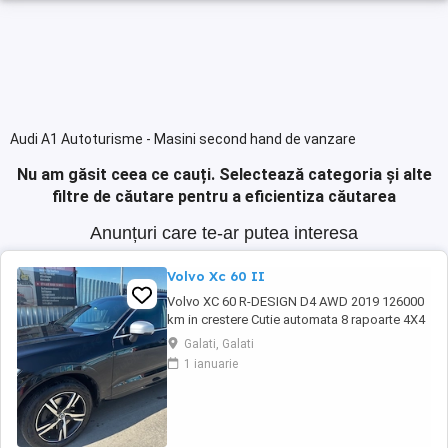
Audi A1 Autoturisme - Masini second hand de vanzare
Nu am găsit ceea ce cauți.
Selectează categoria și alte
filtre de căutare pentru a eficientiza căutarea
Anunțuri care te-ar putea interesa
Volvo Xc 60 II
Volvo XC 60 R-DESIGN D4 AWD 2019 126000
km in crestere Cutie automata 8 rapoarte 4X4
Roti 19 + roti iarna R18 Tapiterie piele cu
Galati, Galati
alcantara scaune sport Volan piele sport R-
1 ianuarie
DESIGN Plafon negru Pilot automat adaptiv
Lane assist Side assist Blind spot Asistenta
parcare Senzori parcare fata-spate Hayon ...