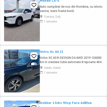
Mazda CX-5
Auto cumpărat de nou din România, cu istoric
sevice, stare foarte bună.
Craiova, Dolj
1 ianuarie
Volvo Xc 60 II
Volvo XC 60 R-DESIGN D4 AWD 2019 126000
km in crestere Cutie automata 8 rapoarte 4X4
Roti 19 + roti iarna R18 Tapiterie piele cu
Galati, Galati
alcantara scaune sport Volan piele sport R-
1 ianuarie
DESIGN Plafon negru Pilot automat adaptiv
Lane assist Side assist Blind spot Asistenta
parcare Senzori parcare fata-spate Hayon ...
Dokker 1.5dci 90cp Fara AdBlue