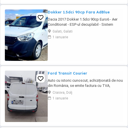
Dokker 1.5dci 90cp Fara AdBlue
Dacia 2017 Dokker 1.5dci 90cp Euro6 - Aer
Conditionat - ESP-ul decuplabil - Sistem
Start&Stop - Centralizata 2 chei - Functie Eco-
Galati, Galati
Mode - Geamuri electrice - Oglinzile incalzite -
1 ianuarie
Radio MP3 original - Bluetooth pt. telefon -
Comenzi audio la volan - Anvelope mixte
Michelin - Rulajul certificabil 157.115 ...
Ford Transit Courier
Auto cu istoric cunoscut, achiziționată de nou
din România, se emite factura cu TVA,
posibilitate finanțare în leasing sau
Craiova, Dolj
credit.Auto se livrează cu ITP valabil, revizie
1 ianuarie
efectuata( schimb ulei și filtre), garanție.