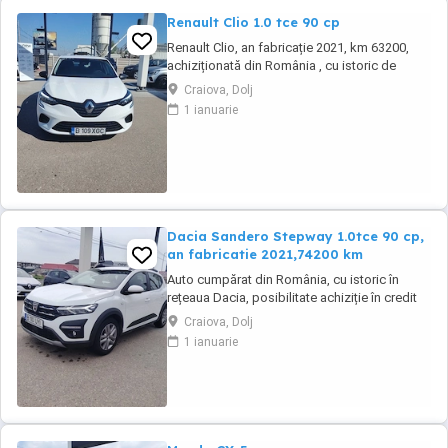
Renault Clio 1.0 tce 90 cp
Renault Clio, an fabricație 2021, km 63200,
achiziționată din România , cu istoric de
service. Auto se livrează cu ITP valabil, revizie
Craiova, Dolj
tehnica( schimb ulei și filtre), garantie
1 ianuarie
Dacia Sandero Stepway 1.0tce 90 cp,
an fabricatie 2021,74200 km
Auto cumpărat din România, cu istoric în
rețeaua Dacia, posibilitate achiziție în credit
sau leasing.Se emite făcură cu TVA. Auto se
Craiova, Dolj
livrează cu ITP valabil, revizie efectuată și
1 ianuarie
garantie