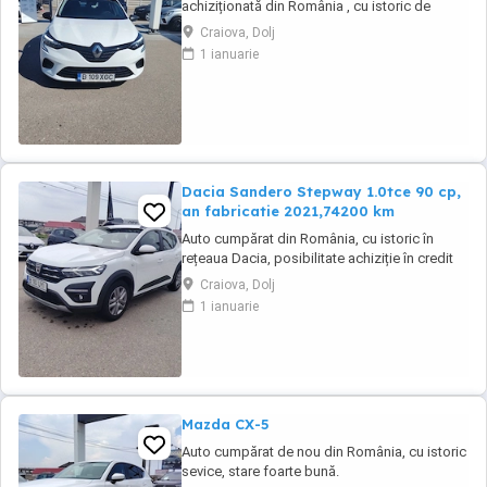
achiziționată din România , cu istoric de
service. Auto se livrează cu ITP valabil, revizie
Craiova, Dolj
tehnica( schimb ulei și filtre), garantie
1 ianuarie
Dacia Sandero Stepway 1.0tce 90 cp,
an fabricatie 2021,74200 km
Auto cumpărat din România, cu istoric în
rețeaua Dacia, posibilitate achiziție în credit
sau leasing.Se emite făcură cu TVA. Auto se
Craiova, Dolj
livrează cu ITP valabil, revizie efectuată și
1 ianuarie
garantie
Mazda CX-5
Auto cumpărat de nou din România, cu istoric
sevice, stare foarte bună.