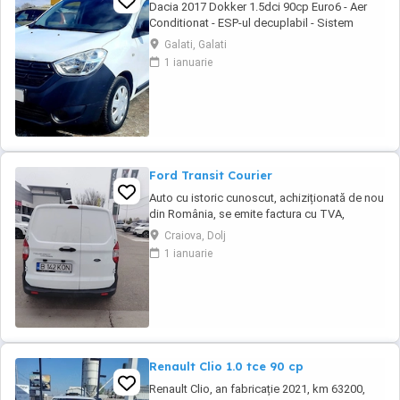
Dacia 2017 Dokker 1.5dci 90cp Euro6 - Aer
Conditionat - ESP-ul decuplabil - Sistem
Start&Stop - Centralizata 2 chei - Functie Eco-
Galati, Galati
Mode - Geamuri electrice - Oglinzile incalzite -
1 ianuarie
Radio MP3 original - Bluetooth pt. telefon -
Comenzi audio la volan - Anvelope mixte
Michelin - Rulajul certificabil 157.115 ...
Ford Transit Courier
Auto cu istoric cunoscut, achiziționată de nou
din România, se emite factura cu TVA,
posibilitate finanțare în leasing sau
Craiova, Dolj
credit.Auto se livrează cu ITP valabil, revizie
1 ianuarie
efectuata( schimb ulei și filtre), garanție.
Renault Clio 1.0 tce 90 cp
Renault Clio, an fabricație 2021, km 63200,