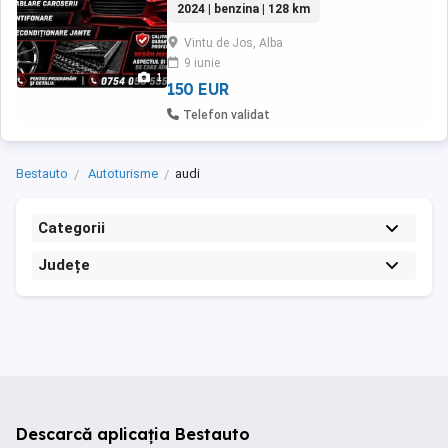
2024 | benzina | 128 km
Recondiționat jante pentru programări și
detali la numărul de telefon:
Vintu de Jos, Alba
9 iunie
1
150 EUR
Telefon validat
Bestauto
Autoturisme
audi
Categorii
Județe
Descarcă aplicația Bestauto