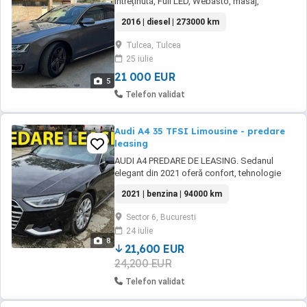
întreținută, Full LED, Webasto, masaj,
Distronic Vând Audi A8 D4 Facelift, varianta
2016 | diesel | 273000 km
normală, nu Long, an fabricație 2016,
motorizare 3.0 TDI, 262 CP, cutie automată, o
Tulcea, Tulcea
mașină foarte confortabilă, elegantă și bine
25 iulie
întreținută. Mașina are 268.000 km reali. Sunt
...
21 000 EUR
5
Telefon validat
Audi A4 35 TFSI Limousine - predare
leasing
AUDI A4 PREDARE DE LEASING. Sedanul
elegant din 2021 oferă confort, tehnologie
avansată și un design modern. Vehiculul este
2021 | benzina | 94000 km
bine întreținut și dispune de dotări premium,
fiind potrivit atât pentru drumuri urbane, cât și
Sector 6, Bucuresti
pentru călătorii lungi. Avans = 6500 euro
24 iulie
Numar rate ramase = 39 Rata = 400 euro ...
8
21,600 EUR
24,200 EUR
Telefon validat