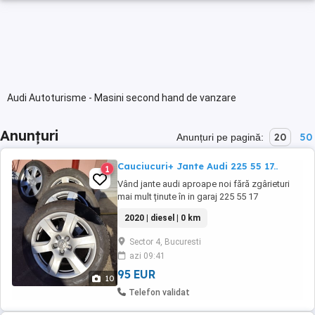
Audi Autoturisme - Masini second hand de vanzare
Anunțuri
20
50
Anunțuri pe pagină:
Cauciucuri+ Jante Audi 225 55 17..
1
Vând jante audi aproape noi fără zgârieturi
mai mult ținute în in garaj 225 55 17
,cauciucuri de iarna uzura nici 10% Cauciucuri
2020 | diesel | 0 km
=250 Ron buc Jantă. = 300 Ron buc
Sector 4, Bucuresti
azi 09:41
95 EUR
10
Telefon validat