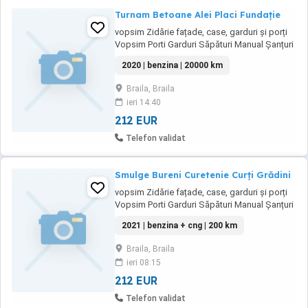
Turnam Betoane Alei Placi Fundație
vopsim Zidărie fațade, case, garduri și porți
Vopsim Porti Garduri Săpături Manual Șanțuri
Gropi Rigole Fier Forjat Confecti Metalice
2020 | benzina | 20000 km
Mobilier de Grădină Vopsim Tabla Încarcam
Descarcam Răspundem doar la nr de tel
Braila, Braila
afișat în anunț Sunati intre orele de 9 1 7 Zilnic
ieri 14:40
Mă găsești pe Brăila Disponibil ...
212 EUR
Telefon validat
Smulge Bureni Curetenie Curți Grădini
vopsim Zidărie fațade, case, garduri și porți
Vopsim Porti Garduri Săpături Manual Șanțuri
Gropi Rigole Fier Forjat Confecti Metalice
2021 | benzina + cng | 200 km
Mobilier de Grădină Vopsim Tabla Încarcam
Descarcam Răspundem doar la nr de tel
Braila, Braila
afișat în anunț Sunati intre orele de 9 1 7 Zilnic
ieri 08:15
Mă găsești pe Brăila Disponibil ...
212 EUR
Telefon validat