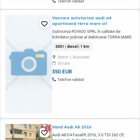
Telefon validat
Vanzare autoturism audi a4
apartinand terra mare srl
Subscrisa ROVIGO SPRL în calitate de
lichidator judiciar al debitoarei TERRA MARE
SRL(în faliment, in bankruptcy, en faillite),
2001 | diesel | 1 km
desemnată prin sentinţa civilă din data de
11.06.2015 pronunţată de către Tribunalul
Sector 1, Bucuresti
Comercial Cluj, în dosarul nr. 988 1285 2014,
28 iulie
aduce la cunoştinţa generală că, la ...
350 EUR
Telefon validat
Vand Audi A8 2016
1
Audi A8 D4 Facelift 2016, 3.0 TDI 262 CP,