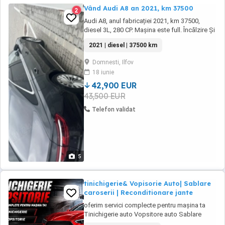
Vând Audi A8 an 2021, km 37500
2
Audi A8, anul fabricației 2021, km 37500,
diesel 3L, 280 CP. Mașina este full. Încălzire Și
ventilație in toate scaunele, masaj în toate
2021 | diesel | 37500 km
scaunele, garanție până în 2026, quatro,
pornire din telefon, softclose, anvelope vară
Domnesti, Ilfov
iarnă, cutie automată, lumină ambientală,
18 iunie
faruri matrix, perdeluța geamuri ...
42,900 EUR
43,500 EUR
Telefon validat
5
tinichigerie& Vopisorie Auto| Sablare
caroserii | Reconditionare jante
oferim servici complecte pentru mașina ta
Tinichigerie auto Vopsitore auto Sablare
caroserii Atifonare și protectie caroserii