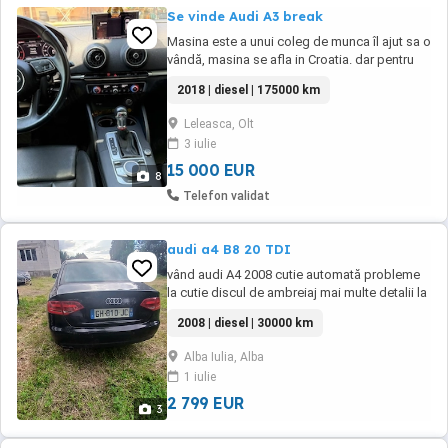
Se vinde Audi A3 break
Masina este a unui coleg de munca îl ajut sa o
vândă, masina se afla in Croatia. dar pentru
mai multe detali si informații ma puteți
2018 | diesel | 175000 km
contacta la nr. De Tel
Leleasca, Olt
3 iulie
15 000 EUR
8
Telefon validat
audi a4 B8 20 TDI
vând audi A4 2008 cutie automată probleme
la cutie discul de ambreiaj mai multe detalii la
telefon
2008 | diesel | 30000 km
Alba Iulia, Alba
1 iulie
2 799 EUR
3