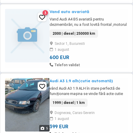
Vand auto avariată
3
Vand Audi A4 B5 avariată pentru
dezmembrări, nu a fost lovită frontal ,motorul
este perfect funcțional,a fost secmentat și un
2000 | diesel | 250000 km
piston și o bielă schimbate. Cutie automată
perfect funcțională,aer condiționat funcțional
Sector 1, Bucuresti
1 august
600 EUR
Telefon validat
Audi A3 1.9 alh(cutie automată)
vând Audi A3 1.9 ALH în stare perfectă de
funcționare mașina se vinde fără acte cutie
automată mai multe detalii la telefon
1999 | diesel | 1 km
Dognecea, Caras-Severin
1 august
399 EUR
5