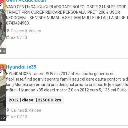
Genti+Cauciucuri
1
VAND GENȚI+CAUCIUCURI APROAPE NOI FOLOSITE 2 LUNI PE FORD.
TRIMET PRIN CURIER RIDICARE PERSONALA. PRET 200 € USOR
NEGOCIABIL. SE VINDE NUMAI LA SET. MAI MULTE DETALI LA NR DE 
0743494903.
Calinesti, Valcea
azi 07:13
3
Hyundai ix35
2
HYUNDAI IX35 - acest SUV din 2012 ofera spatiu generos si
fiabilitate,fiind potrivit pentru familii sau cei care cauta confort la
lung.Modelu se remarcă prin designul practic si robustețea specifi
mărcii. Hyunday ix35 diesel motor 2.0 an 2012 euro 5, 136 cai Cutie
manuala 6+1 Carlig demontabil Buton ...
2012 | diesel | 223000 km
Calinesti, Valcea
azi 07:13
10