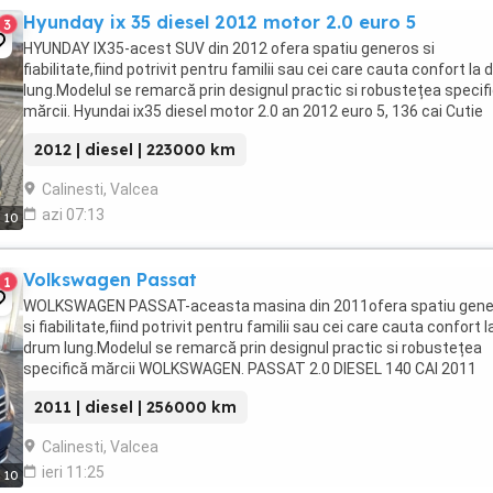
Hyunday ix 35 diesel 2012 motor 2.0 euro 5
3
HYUNDAY IX35-acest SUV din 2012 ofera spatiu generos si
fiabilitate,fiind potrivit pentru familii sau cei care cauta confort la
lung.Modelul se remarcă prin designul practic si robustețea specif
mărcii. Hyundai ix35 diesel motor 2.0 an 2012 euro 5, 136 cai Cutie
manuala 6+1 carlig demontabil Buton ...
2012 | diesel | 223000 km
Calinesti, Valcea
azi 07:13
10
Volkswagen Passat
1
WOLKSWAGEN PASSAT-aceasta masina din 2011ofera spatiu gene
si fiabilitate,fiind potrivit pentru familii sau cei care cauta confort l
drum lung.Modelul se remarcă prin designul practic si robustețea
specifică mărcii WOLKSWAGEN. PASSAT 2.0 DIESEL 140 CAI 2011
BLUEMOTION TECHNOLOGY CAUCIUCURI POLARIS ...
2011 | diesel | 256000 km
Calinesti, Valcea
ieri 11:25
10