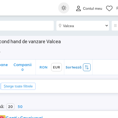
ane
Companii
RON
EUR
Sortează
Contul meu
0
econd hand de vanzare Valcea
o
oane
Companii
RON
EUR
Sortează
0
Șterge toate filtrele
nă:
20
50