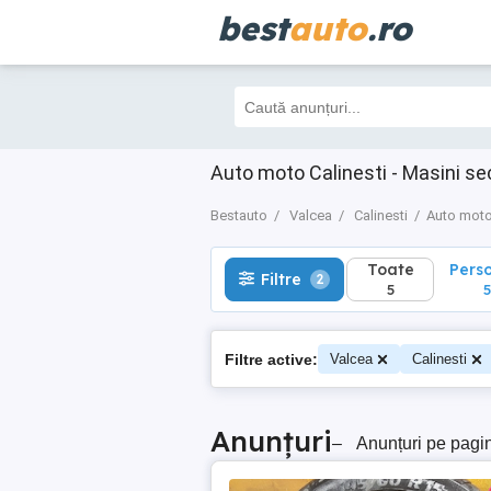
best
auto
.ro
Toate
Perso
Filtre
2
5
5
Auto moto Calinesti - Masini s
Bestauto
Valcea
Calinesti
Auto mot
Toate
Pers
Filtre
2
5
5
Filtre active:
Valcea
Calinesti
Anunțuri
–
Anunțuri pe pagi