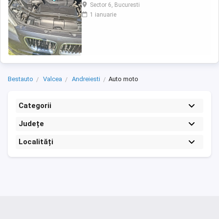
(motorizare diesel, 190 CP, 4 4, transmisie
Sector 6, Bucuresti
automată) An fabricație: noiembrie 2012
1 ianuarie
Kilometraj: 215.000 km Culoare: gri scaune
încălzite Întreținere recentă Schimburi
efectuate în iunie 2026 plăcuțe de frână +
senzor, ...
Bestauto
Valcea
Andreiesti
Auto moto
Categorii
Județe
Localități