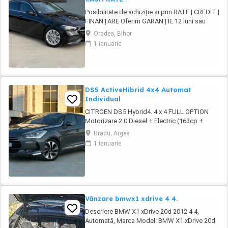
Posibilitate de achiziție și prin RATE | CREDIT |
FINANȚARE Oferim GARANȚIE 12 luni sau
10.000 km Mercedes-Benz C 200d 9G-Tronic
Oradea, Bihor
Avantgarde Motor - 2.0 diesel , Mild-hybrid
1 ianuarie
163 CP, Euro6 + motor electric 15 kW hibrid
Cutie viteze - ...
DS5 ActiveHibrid 4x4 Automat
Individual
CITROEN DS5 Hybrid4. 4 x 4 FULL OPTION
Motorizare 2.0 Diesel + Electric (163cp +
37cp) Import Olanda 2024 - an fabricatie 2012
Bradu, Arges
. Cutie automata (Mod Sport) + Padele F1 .
1 ianuarie
Norma de poluare Euro 5 Plafon Panoramic
Interior piele full electric încălzire, memorie si
masaj Sistem Comfort Keyless ...
Vânzare bmwx1 xdrive 4 4.
Descriere BMW X1 xDrive 20d 2012 4 4,
Automată, Marca Model: BMW X1 xDrive 20d