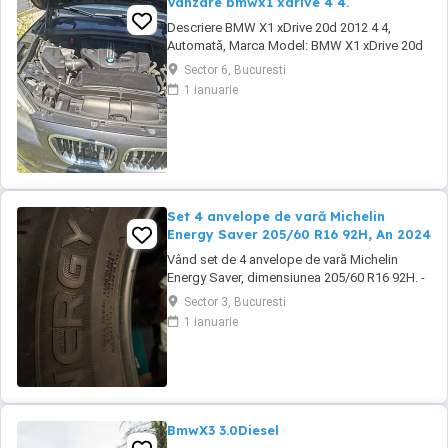
Vânzare bmwx1 xdrive 4 4.
Descriere BMW X1 xDrive 20d 2012 4 4,
Automată, Marca Model: BMW X1 xDrive 20d
(motorizare diesel, 190 CP, 4 4, transmisie
Sector 6, Bucuresti
automată) An fabricație: noiembrie 2012
1 ianuarie
Kilometraj: 215.000 km Culoare: gri scaune
încălzite Întreținere recentă Schimburi
efectuate în iunie 2026 plăcuțe de frână +
senzor, ...
Set 4 anvelope de vară Michelin
Energy Saver 205/60 R16 92H, An 2024
Vând set de 4 anvelope de vară Michelin
Energy Saver, dimensiunea 205/60 R16 92H. -
DOT 3424 (fabricate în săptămâna 34 din
Sector 3, Bucuresti
2024) - Marcă premium Michelin - Profil în
1 ianuarie
stare foarte bună (conform fotografiilor) -
Fără tăieturi sau deteriorări vizibile - Se vând
doar ca set de 4 bucăți. Specificații: Marcă: ...
BmwX3 3.0Diesel