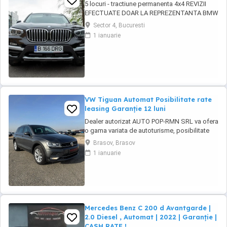
5 locuri - tractiune permanenta 4x4 REVIZII
EFECTUATE DOAR LA REPREZENTANTA BMW
CUTIE AUTOMATA 8+1 TREPTE 3 moduri
Sector 4, Bucuresti
condus AUTOHOLD ASISTENT PLECARE DIN
1 ianuarie
RAMPA Camera frontala parbriz asistenta
schimbare faza lunga scurta si recunoastere
semne rutiere Keyless Go ! Pornire fara cheie
Keyless ...
VW Tiguan Automat Posibilitate rate
leasing Garanție 12 luni
Dealer autorizat AUTO POP-RMN SRL va ofera
o gama variata de autoturisme, posibilitate
test drive si comenzi. Va asteptam in parcul
Brasov, Brasov
nostru pentru vizionari. * Posibilitate finantare,
1 ianuarie
rate leasing Garantie 12 luni ####FINANTARE-
Persoane fizice-Persoane Juridice-Contracte
de munca in strainatate### ...
Mercedes Benz C 200 d Avantgarde |
2.0 Diesel , Automat | 2022 | Garanție |
CASH RATE !