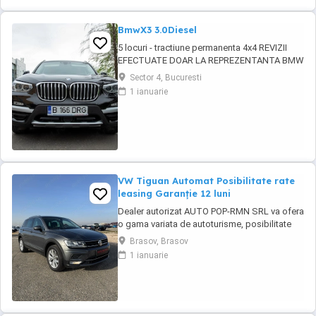
BmwX3 3.0Diesel
5 locuri - tractiune permanenta 4x4 REVIZII
EFECTUATE DOAR LA REPREZENTANTA BMW
CUTIE AUTOMATA 8+1 TREPTE 3 moduri
Sector 4, Bucuresti
condus AUTOHOLD ASISTENT PLECARE DIN
1 ianuarie
RAMPA Camera frontala parbriz asistenta
schimbare faza lunga scurta si recunoastere
semne rutiere Keyless Go ! Pornire fara cheie
Keyless ...
VW Tiguan Automat Posibilitate rate
leasing Garanție 12 luni
Dealer autorizat AUTO POP-RMN SRL va ofera
o gama variata de autoturisme, posibilitate
test drive si comenzi. Va asteptam in parcul
Brasov, Brasov
nostru pentru vizionari. * Posibilitate finantare,
1 ianuarie
rate leasing Garantie 12 luni ####FINANTARE-
Persoane fizice-Persoane Juridice-Contracte
de munca in strainatate### ...