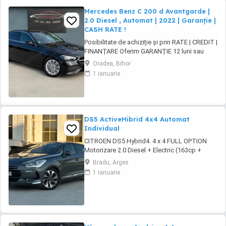
Mercedes Benz C 200 d Avantgarde |
2.0 Diesel , Automat | 2022 | Garanție |
CASH RATE !
Posibilitate de achiziție și prin RATE | CREDIT |
FINANȚARE Oferim GARANȚIE 12 luni sau
10.000 km Mercedes-Benz C 200d 9G-Tronic
Oradea, Bihor
Avantgarde Motor - 2.0 diesel , Mild-hybrid
1 ianuarie
163 CP, Euro6 + motor electric 15 kW hibrid
Cutie viteze - ...
DS5 ActiveHibrid 4x4 Automat
Individual
CITROEN DS5 Hybrid4. 4 x 4 FULL OPTION
Motorizare 2.0 Diesel + Electric (163cp +
37cp) Import Olanda 2024 - an fabricatie 2012
Bradu, Arges
. Cutie automata (Mod Sport) + Padele F1 .
1 ianuarie
Norma de poluare Euro 5 Plafon Panoramic
Interior piele full electric încălzire, memorie si
masaj Sistem Comfort Keyless ...