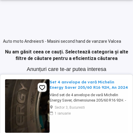
Auto moto Andreiesti - Masini second hand de vanzare Valcea
Nu am găsit ceea ce cauți.
Selectează categoria și alte
filtre de căutare pentru a eficientiza căutarea
Anunțuri care te-ar putea interesa
Set 4 anvelope de vară Michelin
Energy Saver 205/60 R16 92H, An 2024
Vând set de 4 anvelope de vară Michelin
Energy Saver, dimensiunea 205/60 R16 92H. -
DOT 3424 (fabricate în săptămâna 34 din
Sector 3, Bucuresti
2024) - Marcă premium Michelin - Profil în
1 ianuarie
stare foarte bună (conform fotografiilor) -
Fără tăieturi sau deteriorări vizibile - Se vând
doar ca set de 4 bucăți. Specificații: Marcă: ...