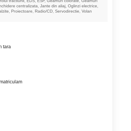
rolul tractiunii, EDS, ESP, Geamuri colorate, Geamuri
Inchidere centralizata, Jante din aliaj, Oglinzi electrice,
alzite, Proiectoare, Radio/CD, Servodirectie, Volan
n tara
nmatriculam