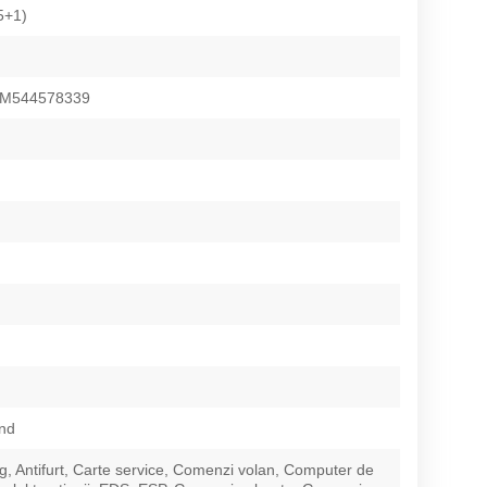
5+1)
M544578339
nd
g, Antifurt, Carte service, Comenzi volan, Computer de