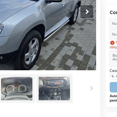
Co
T
oblig
Cara
A
Auto
pent