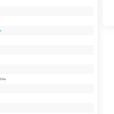
m
bila