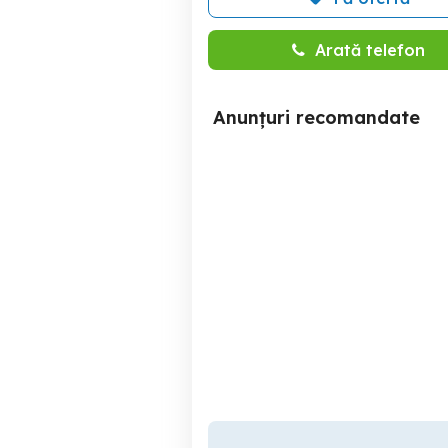
Arată telefon
Anunțuri recomandate
Opel Astra 1.6 CDTI
DACIA DUSTER 1,5 DCI
ECOTEC Start Stop Active
di
Targu Secuiesc
3,890 EUR