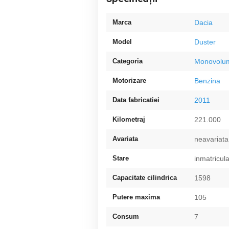
Marca
Dacia
Model
Duster
Categoria
Monovolu
Motorizare
Benzina
Data fabricatiei
2011
Kilometraj
221.000
Avariata
neavariata
Stare
inmatricula
Capacitate cilindrica
1598
Putere maxima
105
Consum
7