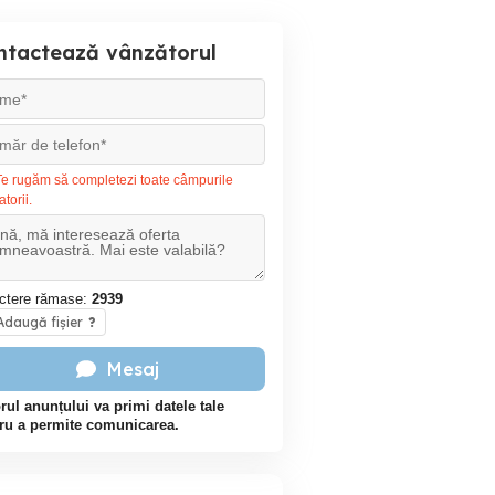
ntactează vânzătorul
e rugăm să completezi toate câmpurile
atorii.
ctere rămase:
2939
daugă fișier
?
Mesaj
rul anunțului va primi datele tale
ru a permite comunicarea.