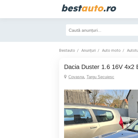
best
auto
.ro
Bestauto
Anunțuri
Auto moto
Autot
Dacia Duster 1.6 16V 4x
Covasna
,
Targu Secuiesc