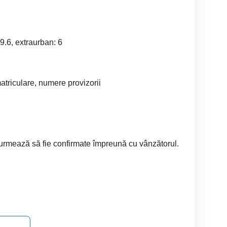
9.6, extraurban: 6
matriculare, numere provizorii
ț urmează să fie confirmate împreună cu vânzătorul.