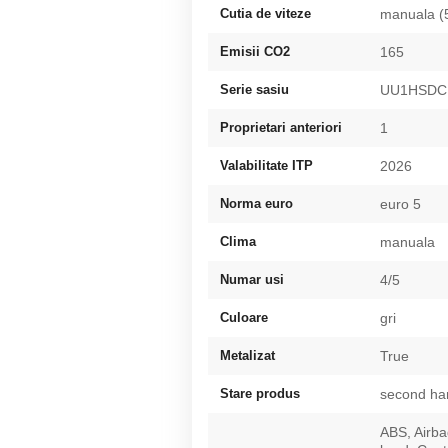
Cutia de viteze
manuala (
Emisii CO2
165
Serie sasiu
UU1HSDC
Proprietari anteriori
1
Valabilitate ITP
2026
Norma euro
euro 5
Clima
manuala
Numar usi
4/5
Culoare
gri
Metalizat
True
Stare produs
second ha
ABS, Airba