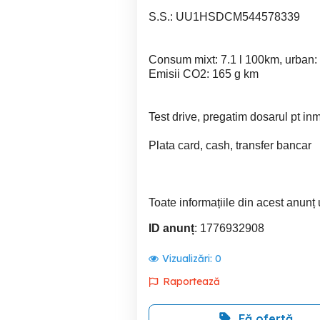
S.S.: UU1HSDCM544578339
Consum mixt: 7.1 l 100km, urban: 
Emisii CO2: 165 g km
Test drive, pregatim dosarul pt in
Plata card, cash, transfer bancar
Toate informațiile din acest anun
ID anunț
: 1776932908
Vizualizări:
0
Raportează
Fă ofertă