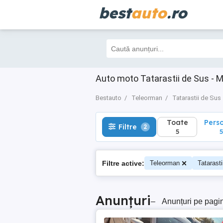
best
auto
.ro
Toate
Perso
Filtre
2
5
5
Auto moto Tatarastii de Sus - 
Bestauto
Teleorman
Tatarastii de Sus
Toate
Pers
Filtre
2
5
5
Filtre active:
Teleorman
Tatarast
Anunțuri
–
Anunțuri pe pagi