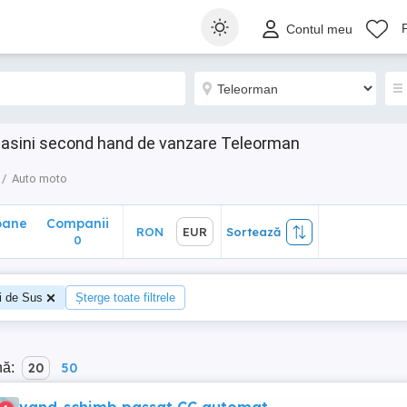
ane
Companii
RON
EUR
Sortează
Contul meu
0
Masini second hand de vanzare Teleorman
Auto moto
oane
Companii
RON
EUR
Sortează
0
ii de Sus
Șterge toate filtrele
nă:
20
50