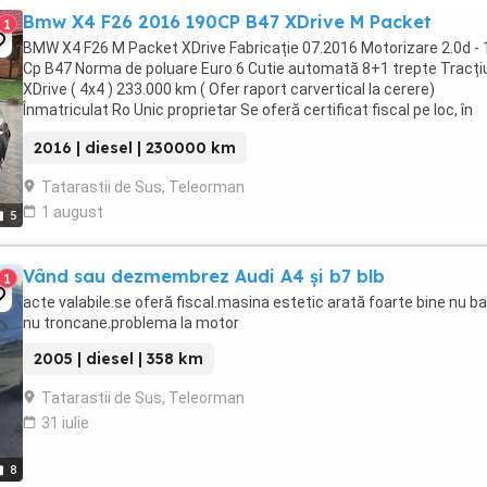
Bmw X4 F26 2016 190CP B47 XDrive M Packet
1
BMW X4 F26 M Packet XDrive Fabricație 07.2016 Motorizare 2.0d - 
Cp B47 Norma de poluare Euro 6 Cutie automată 8+1 trepte Tracți
XDrive ( 4x4 ) 233.000 km ( Ofer raport carvertical la cerere)
Înmatriculat Ro Unic proprietar Se oferă certificat fiscal pe loc, în
momentul vânzării! ...
2016 | diesel | 230000 km
Tatarastii de Sus, Teleorman
1 august
5
Vând sau dezmembrez Audi A4 și b7 blb
1
acte valabile.se oferă fiscal.masina estetic arată foarte bine nu b
nu troncane.problema la motor
2005 | diesel | 358 km
Tatarastii de Sus, Teleorman
31 iulie
8