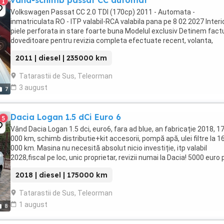
vand-schimb passat CC automat
1
Volkswagen Passat CC 2.0 TDI (170cp) 2011 - Automata -
inmatriculata RO - ITP valabil-RCA valabila pana pe 8 02 2027 Interi
piele perforata in stare foarte buna Modelul exclusiv Detinem factu
doveditoare pentru revizia completa efectuate recent, volanta,
ambreiaj, tampoane motor + cutie, rulment ...
2011 | diesel | 235000 km
Tatarastii de Sus, Teleorman
3 august
7
Dacia Logan 1.5 dCi Euro 6
5
Vând Dacia Logan 1.5 dci, euro6, fara ad blue, an fabricație 2018, 1
000 km, schimb distributie+kit accesorii, pompă apă, ulei filtre la 1
000 km. Masina nu necesită absolut nicio investiție, itp valabil
2028,fiscal pe loc, unic proprietar, revizii numai la Dacia! 5000 euro 
fix
2018 | diesel | 175000 km
Tatarastii de Sus, Teleorman
1 august
8